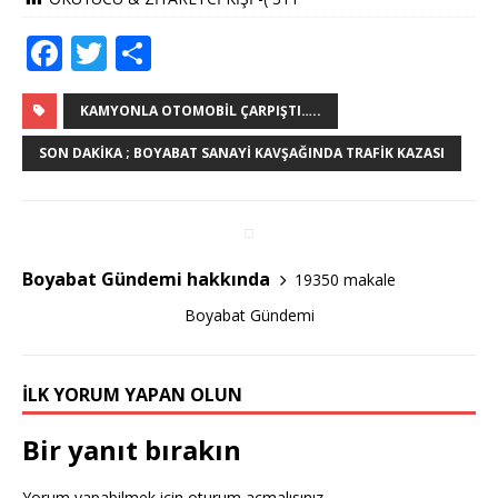
F
T
S
a
w
h
c
it
ar
KAMYONLA OTOMOBIL ÇARPIŞTI…..
e
te
e
SON DAKIKA ; BOYABAT SANAYI KAVŞAĞINDA TRAFIK KAZASI
b
r
o
o
Boyabat Gündemi hakkında
19350 makale
k
Boyabat Gündemi
İLK YORUM YAPAN OLUN
Bir yanıt bırakın
Yorum yapabilmek için
oturum açmalısınız
.