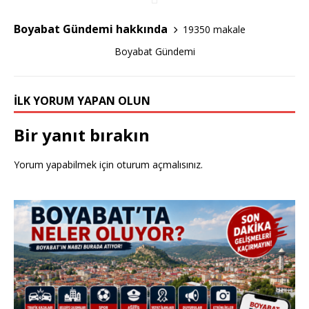
o
Boyabat Gündemi hakkında
19350 makale
k
Boyabat Gündemi
İLK YORUM YAPAN OLUN
Bir yanıt bırakın
Yorum yapabilmek için
oturum açmalısınız
.