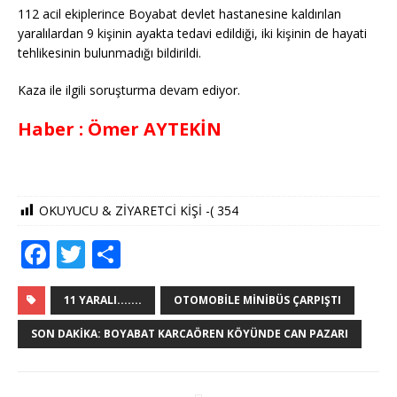
112 acil ekiplerince Boyabat devlet hastanesine kaldırılan
yaralılardan 9 kişinin ayakta tedavi edildiği, iki kişinin de hayati
tehlikesinin bulunmadığı bildirildi.
Kaza ile ilgili soruşturma devam ediyor.
Haber : Ömer AYTEKİN
OKUYUCU & ZİYARETCİ KİŞİ -(
354
F
T
S
a
w
h
c
it
ar
11 YARALI.......
OTOMOBILE MINIBÜS ÇARPIŞTI
e
te
e
SON DAKIKA: BOYABAT KARCAÖREN KÖYÜNDE CAN PAZARI
b
r
o