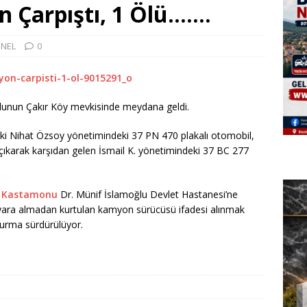
 Çarpıştı, 1 Ölü…….
NEL
0
unun Çakır Köy mevkisinde meydana geldi.
aki Nihat Özsoy yönetimindeki 37 PN 470 plakalı otomobil,
ıkarak karşıdan gelen İsmail K. yönetimindeki 37 BC 277
a
Kastamonu
Dr. Münif İslamoğlu Devlet Hastanesi’ne
an yara almadan kurtulan kamyon sürücüsü ifadesi alınmak
şturma sürdürülüyor.