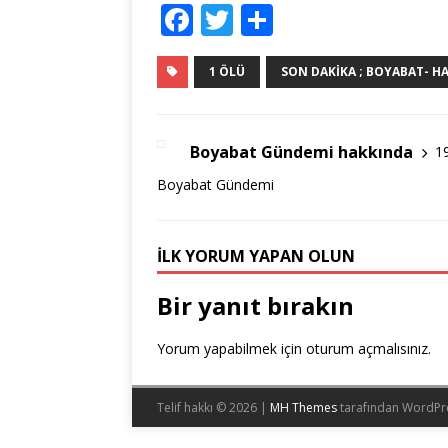
F
T
S
a
w
h
c
it
ar
1 ÖLÜ
SON DAKIKA ; BOYABAT- 
e
te
e
b
r
Boyabat Gündemi hakkında
1
o
Boyabat Gündemi
o
k
İLK YORUM YAPAN OLUN
Bir yanıt bırakın
Yorum yapabilmek için
oturum açmalısınız
.
Telif hakkı © 2026 |
MH Themes
tarafından WordPr