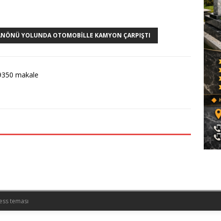
HANÖNÜ YOLUNDA OTOMOBILLE KAMYON ÇARPIŞTI
9350 makale
ess teması