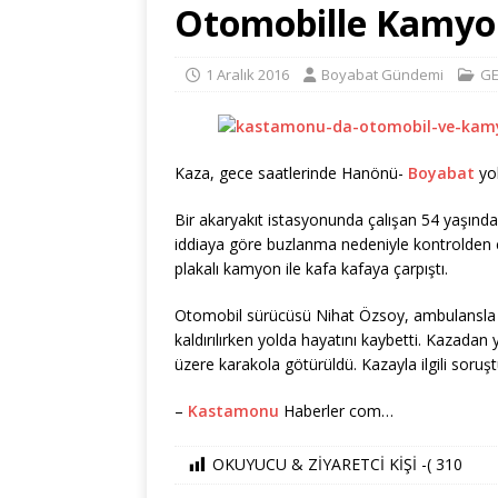
Otomobille Kamyon
1 Aralık 2016
Boyabat Gündemi
GE
Kaza, gece saatlerinde Hanönü-
Boyabat
yol
Bir akaryakıt istasyonunda çalışan 54 yaşınd
iddiaya göre buzlanma nedeniyle kontrolden ç
plakalı kamyon ile kafa kafaya çarpıştı.
Otomobil sürücüsü Nihat Özsoy, ambulansl
kaldırılırken yolda hayatını kaybetti. Kazad
üzere karakola götürüldü. Kazayla ilgili soru
–
Kastamonu
Haberler com…
OKUYUCU & ZİYARETCİ KİŞİ -(
310