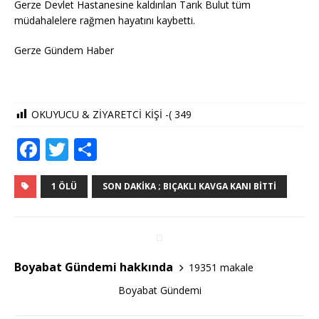
Gerze Devlet Hastanesine kaldırılan Tarık Bulut tüm
müdahalelere rağmen hayatını kaybetti.
Gerze Gündem Haber
OKUYUCU & ZİYARETCİ KİŞİ -(
349
F
T
S
a
w
h
c
it
ar
1 ÖLÜ
SON DAKIKA ; BIÇAKLI KAVGA KANI BITTI
e
te
e
b
r
o
Boyabat Gündemi hakkında
19351 makale
o
Boyabat Gündemi
k