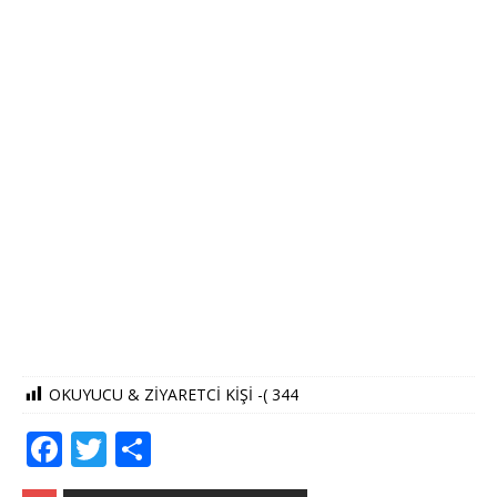
OKUYUCU & ZİYARETCİ KİŞİ -(
344
F
T
S
a
w
h