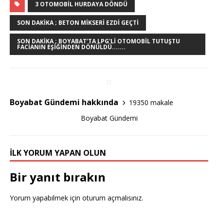
c
it
ar
3 OTOMOBIL HURDAYA DÖNDÜ
e
te
e
SON DAKIKA ; BETON MIKSERI EZDI GEÇTI
b
r
SON DAKIKA ; BOYABAT’TA LPG'Lİ OTOMOBIL TUTUŞTU
FACIANIN EŞIĞINDEN DÖNÜLDÜ.......
o
o
k
Boyabat Gündemi hakkında
19350 makale
Boyabat Gündemi
İLK YORUM YAPAN OLUN
Bir yanıt bırakın
Yorum yapabilmek için
oturum açmalısınız
.