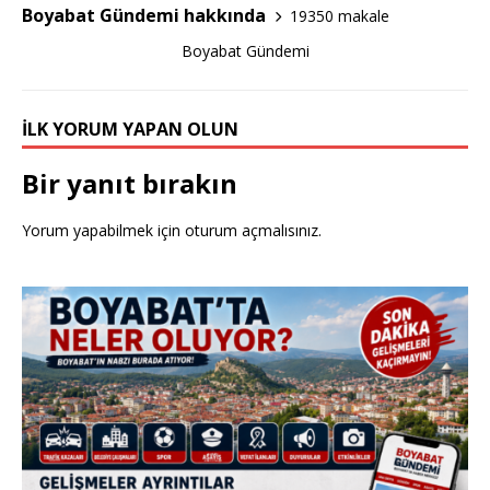
o
Boyabat Gündemi hakkında
19350 makale
k
Boyabat Gündemi
İLK YORUM YAPAN OLUN
Bir yanıt bırakın
Yorum yapabilmek için
oturum açmalısınız
.