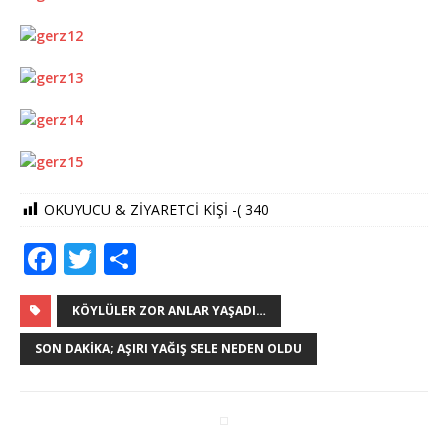
OKUYUCU & ZİYARETCİ KİŞİ -(
340
F
T
S
a
w
h
c
it
ar
KÖYLÜLER ZOR ANLAR YAŞADI…
e
te
e
SON DAKIKA; AŞIRI YAĞIŞ SELE NEDEN OLDU
b
r
o