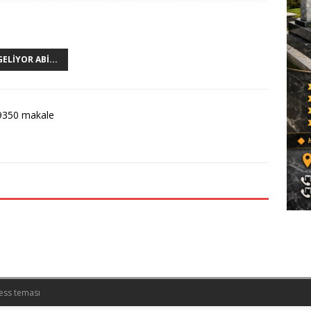
ELIYOR ABI...
9350 makale
ess teması