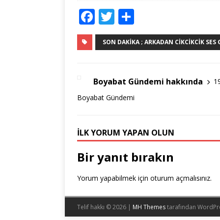
F
T
S
a
w
h
c
it
ar
SON DAKIKA ; ARKADAN CIKCIKCIK SES G
e
te
e
b
r
Boyabat Gündemi hakkında
1
o
Boyabat Gündemi
o
k
İLK YORUM YAPAN OLUN
Bir yanıt bırakın
Yorum yapabilmek için
oturum açmalısınız
.
Telif hakkı © 2026 |
MH Themes
tarafından WordPr