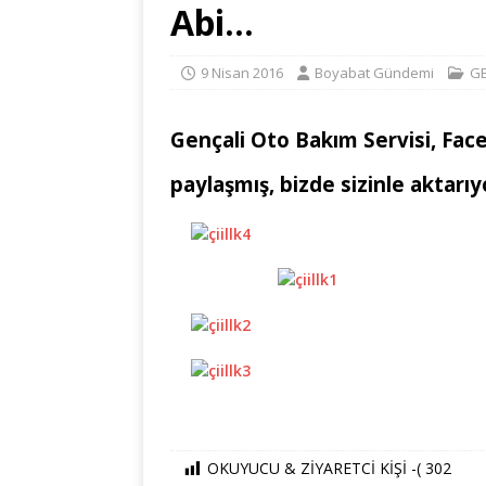
Abi…
9 Nisan 2016
Boyabat Gündemi
G
Gençali Oto Bakım Servisi, Fa
paylaşmış, bizde sizinle aktarıy
OKUYUCU & ZİYARETCİ KİŞİ -(
302