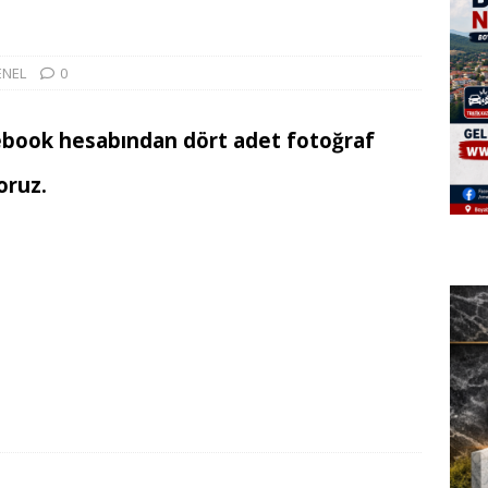
ENEL
0
cebook hesabından dört adet fotoğraf
oruz.