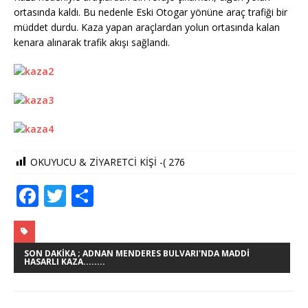
ortasında kaldı. Bu nedenle Eski Otogar yönüne araç trafiği bir
müddet durdu. Kaza yapan araçlardan yolun ortasında kalan
kenara alınarak trafik akışı sağlandı.
OKUYUCU & ZİYARETCİ KİŞİ -(
276
F
T
S
a
w
h
c
it
ar
e
te
e
SON DAKIKA ; ADNAN MENDERES BULVARI'NDA MADDI
HASARLI KAZA........
b
r
o