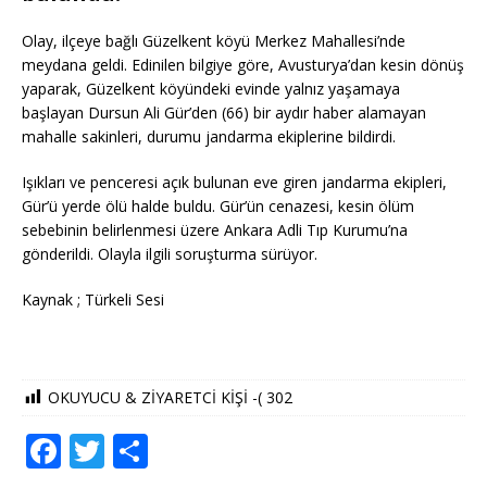
Olay, ilçeye bağlı Güzelkent köyü Merkez Mahallesi’nde
meydana geldi. Edinilen bilgiye göre, Avusturya’dan kesin dönüş
yaparak, Güzelkent köyündeki evinde yalnız yaşamaya
başlayan Dursun Ali Gür’den (66) bir aydır haber alamayan
mahalle sakinleri, durumu jandarma ekiplerine bildirdi.
Işıkları ve penceresi açık bulunan eve giren jandarma ekipleri,
Gür’ü yerde ölü halde buldu. Gür’ün cenazesi, kesin ölüm
sebebinin belirlenmesi üzere Ankara Adli Tıp Kurumu’na
gönderildi. Olayla ilgili soruşturma sürüyor.
Kaynak ; Türkeli Sesi
OKUYUCU & ZİYARETCİ KİŞİ -(
302
F
T
S
a
w
h