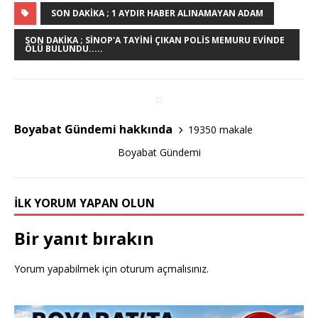
c
it
ar
SON DAKIKA ; 1 AYDIR HABER ALINAMAYAN ADAM
e
te
e
SON DAKIKA ; SINOP'A TAYINI ÇIKAN POLIS MEMURU EVINDE
ÖLÜ BULUNDU.....
b
r
o
o
k
Boyabat Gündemi hakkında
19350 makale
Boyabat Gündemi
İLK YORUM YAPAN OLUN
Bir yanıt bırakın
Yorum yapabilmek için
oturum açmalısınız
.