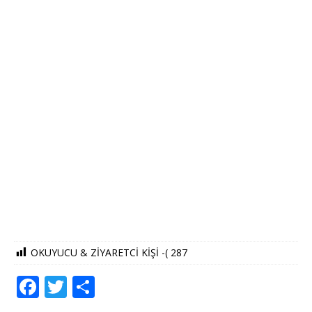
OKUYUCU & ZİYARETCİ KİŞİ -(
287
F
T
S
a
w
h