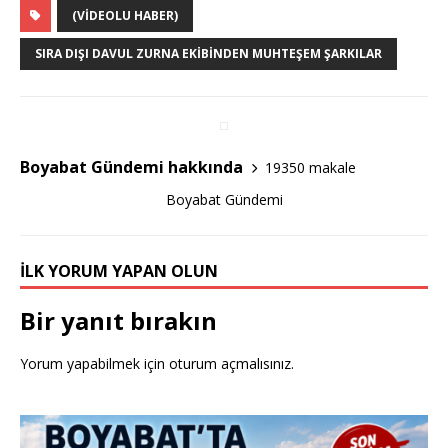
c
it
ar
(VIDEOLU HABER)
e
te
e
SIRA DIŞI DAVUL ZURNA EKIBINDEN MUHTEŞEM ŞARKILAR
b
r
o
o
Boyabat Gündemi hakkında
19350 makale
k
Boyabat Gündemi
İLK YORUM YAPAN OLUN
Bir yanıt bırakın
Yorum yapabilmek için
oturum açmalısınız
.