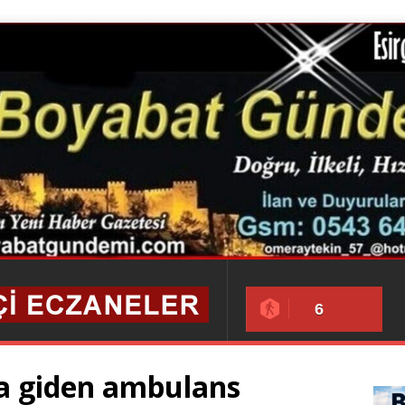
6
a giden ambulans