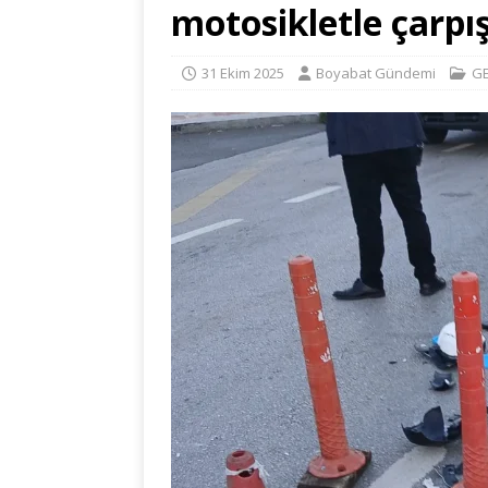
motosikletle çarpış
31 Ekim 2025
Boyabat Gündemi
G