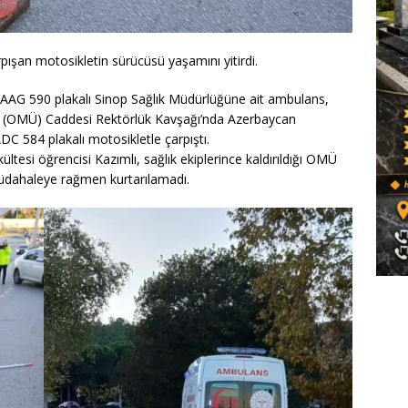
ışan motosikletin sürücüsü yaşamını yitirdi.
7 AAG 590 plakalı Sinop Sağlık Müdürlüğüne ait ambulans,
i (OMÜ) Caddesi Rektörlük Kavşağı’nda Azerbaycan
DC 584 plakalı motosikletle çarpıştı.
tesi öğrencisi Kazımlı, sağlık ekiplerince kaldırıldığı OMÜ
üdahaleye rağmen kurtarılamadı.