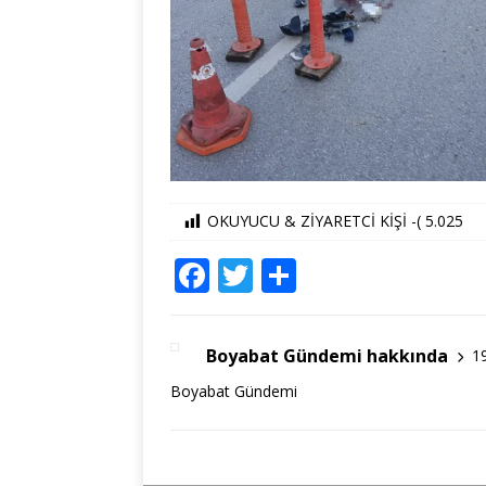
OKUYUCU & ZİYARETCİ KİŞİ -(
5.025
F
T
S
a
w
h
c
it
ar
Boyabat Gündemi hakkında
1
e
te
e
Boyabat Gündemi
b
r
o
o