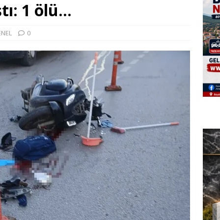
tı: 1 ölü…
ENEL
0