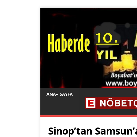
ANA– SAYFA
Sinop’tan Samsun’