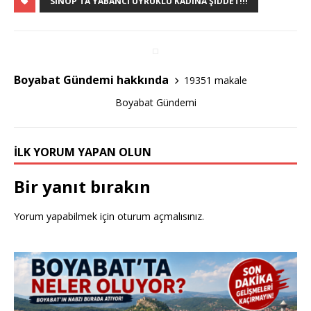
c
it
ar
SINOP’TA YABANCI UYRUKLU KADINA ŞIDDET!!!
e
te
e
b
r
o
Boyabat Gündemi hakkında
19351 makale
o
Boyabat Gündemi
k
İLK YORUM YAPAN OLUN
Bir yanıt bırakın
Yorum yapabilmek için
oturum açmalısınız
.