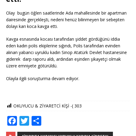
Olay bugün öğlen saatlerinde Ada mahallesinde bir apartman
dairesinde gerçekleşti, nedeni henüz bilinmeyen bir sebepten
dolayı karı koca kavga etti.
Kavga esnasında kocası tarafından şiddet gördüğünü iddia
eden kadın polis ekiplerine sığındı, Polis tarafından evinden
alınan yabancı uyruklu kadın Sinop Atatürk Devlet hastanesine
giderek darp raporu aldı, ardından eşinden şikayetçi olmak
üzere emniyete götürüldü.
Olayla ilgili soruşturma devam ediyor.
OKUYUCU & ZİYARETCİ KİŞİ -(
303
F
T
S
a
w
h