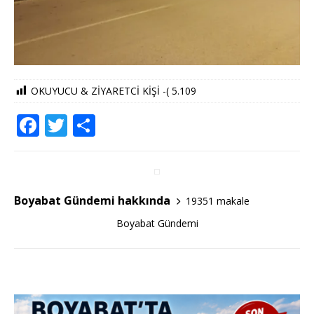
OKUYUCU & ZİYARETCİ KİŞİ -(
5.109
F
T
S
a
w
h
c
it
ar
e
te
e
Boyabat Gündemi hakkında
19351 makale
b
r
Boyabat Gündemi
o
o
k