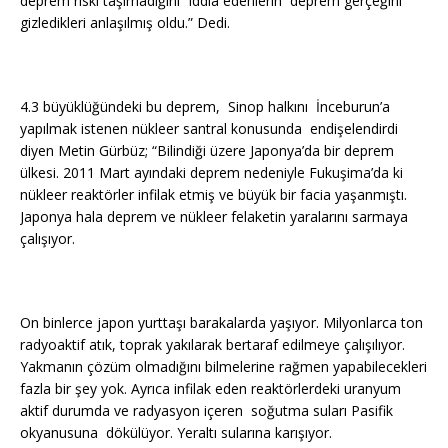
deprem riski taşımadığını” iddia edenlerin deprem gerçeğini
gizledikleri anlaşılmış oldu.” Dedi.
4.3 büyüklüğündeki bu deprem, Sinop halkını İnceburun’a
yapılmak istenen nükleer santral konusunda endişelendirdi
diyen Metin Gürbüz; “Bilindiği üzere Japonya’da bir deprem
ülkesi. 2011 Mart ayındaki deprem nedeniyle Fukuşima’da ki
nükleer reaktörler infilak etmiş ve büyük bir facia yaşanmıştı.
Japonya hala deprem ve nükleer felaketin yaralarını sarmaya
çalışıyor.
On binlerce japon yurttaşı barakalarda yaşıyor. Milyonlarca ton
radyoaktif atık, toprak yakılarak bertaraf edilmeye çalışılıyor.
Yakmanın çözüm olmadığını bilmelerine rağmen yapabilecekleri
fazla bir şey yok. Ayrıca infilak eden reaktörlerdeki uranyum
aktif durumda ve radyasyon içeren soğutma suları Pasifik
okyanusuna dökülüyor. Yeraltı sularına karışıyor.