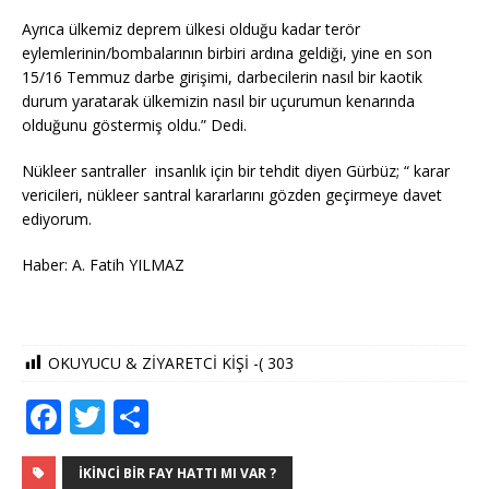
Ayrıca ülkemiz deprem ülkesi olduğu kadar terör
eylemlerinin/bombalarının birbiri ardına geldiği, yine en son
15/16 Temmuz darbe girişimi, darbecilerin nasıl bir kaotik
durum yaratarak ülkemizin nasıl bir uçurumun kenarında
olduğunu göstermiş oldu.” Dedi.
Nükleer santraller insanlık için bir tehdit diyen Gürbüz; “ karar
vericileri, nükleer santral kararlarını gözden geçirmeye davet
ediyorum.
Haber: A. Fatih YILMAZ
OKUYUCU & ZİYARETCİ KİŞİ -(
303
F
T
S
a
w
h
c
it
ar
İKINCI BIR FAY HATTI MI VAR ?