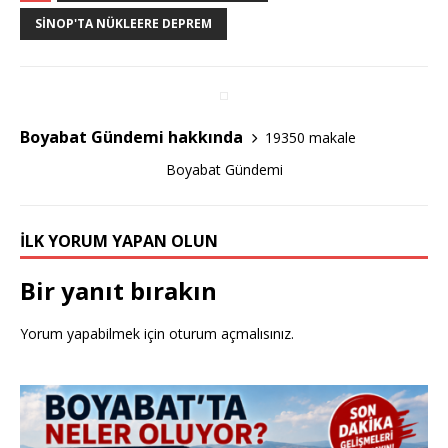
e
te
e
SINOP'TA NÜKLEERE DEPREM
b
r
o
o
Boyabat Gündemi hakkında
19350 makale
k
Boyabat Gündemi
İLK YORUM YAPAN OLUN
Bir yanıt bırakın
Yorum yapabilmek için
oturum açmalısınız
.