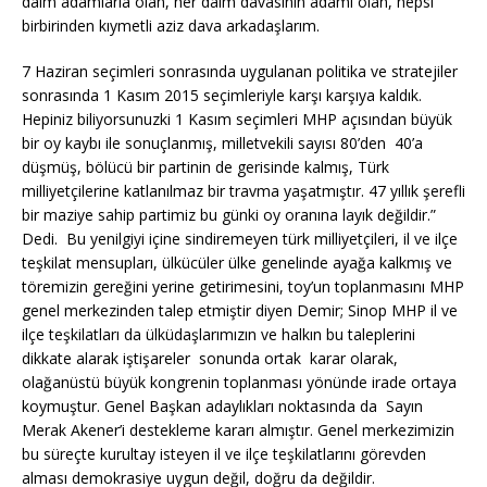
daim adamlarla olan, her daim davasının adamı olan, hepsi
birbirinden kıymetli aziz dava arkadaşlarım.
7 Haziran seçimleri sonrasında uygulanan politika ve stratejiler
sonrasında 1 Kasım 2015 seçimleriyle karşı karşıya kaldık.
Hepiniz biliyorsunuzki 1 Kasım seçimleri MHP açısından büyük
bir oy kaybı ile sonuçlanmış, milletvekili sayısı 80’den 40’a
düşmüş, bölücü bir partinin de gerisinde kalmış, Türk
milliyetçilerine katlanılmaz bir travma yaşatmıştır. 47 yıllık şerefli
bir maziye sahip partimiz bu günki oy oranına layık değildir.”
Dedi. Bu yenilgiyi içine sindiremeyen türk milliyetçileri, il ve ilçe
teşkilat mensupları, ülkücüler ülke genelinde ayağa kalkmış ve
töremizin gereğini yerine getirimesini, toy’un toplanmasını MHP
genel merkezinden talep etmiştir diyen Demir; Sinop MHP il ve
ilçe teşkilatları da ülküdaşlarımızın ve halkın bu taleplerini
dikkate alarak iştişareler sonunda ortak karar olarak,
olağanüstü büyük kongrenin toplanması yönünde irade ortaya
koymuştur. Genel Başkan adaylıkları noktasında da Sayın
Merak Akener’i destekleme kararı almıştır. Genel merkezimizin
bu süreçte kurultay isteyen il ve ilçe teşkilatlarını görevden
alması demokrasiye uygun değil, doğru da değildir.