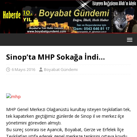
Sinop’ta MHP Sokağa İndi…
6 Mayıs 2016
Boyabat Gündemi
MHP Genel Merkezi Olağanüstü kurultay isteyen teşkilatları tek,
tek kapatırken geçtiğimiz günlerde de Sinop il ve merkez ilçe
yönetimini görevden almıştı.
Bu süreç sonrası ise Ayancık, Boyabat, Gerze ve Erfelek İlçe
Teşkilatları istifa ederek genel merkeze tepkisini ortaya koydu.