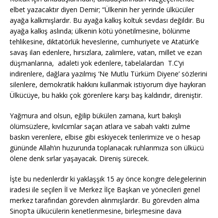
elbet yazacaktır diyen Demir; “Ülkenin her yerinde ülkücüler
ayağa kalkmışlardır. Bu ayağa kalkış koltuk sevdası değildir. Bu
ayağa kalkış aslında; ülkenin kötü yönetilmesine, bölünme
tehlikesine, diktatörlük heveslerine, cumhuriyete ve Atatürk’e
savaş ilan edenlere, hırsızlara, zalimlere, vatan, millet ve ezan
düşmanlarına, adaleti yok edenlere, tabelalardan T.C’yi
indirenlere, dağlara yazılmış ‘Ne Mutlu Türküm Diyene’ sözlerini
silenlere, demokratik hakkını kullanmak istiyorum diye haykıran
Ülkücüye, bu hakkı çok görenlere karşı baş kaldırıdır, direniştir.
Yağmura and olsun, eğilip bükülen zamana, kurt bakışlı
ölümsüzlere, kıvılcımlar saçan atlara ve sabah vakti zulme
baskın verenlere, elbise gibi eskiyecek tenlerimize ve o hesap
gününde Allah’ın huzurunda toplanacak ruhlarımıza son ülkücü
ölene denk sırlar yaşayacak. Direniş sürecek.
İşte bu nedenlerdir ki yaklaşşık 15 ay önce kongre delegelerinin
iradesi ile seçilen İl ve Merkez İlçe Başkan ve yönecileri genel
merkez tarafından görevden alınmışlardır. Bu görevden alma
Sinop’ta ülkücülerin kenetlenmesine, birleşmesine dava