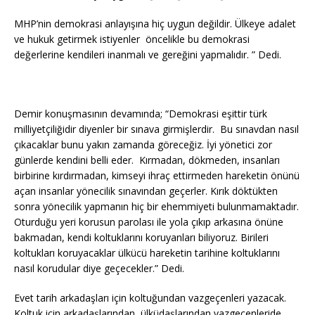
MHP’nin demokrasi anlayışına hiç uygun değildir. Ülkeye adalet
ve hukuk getirmek istiyenler öncelikle bu demokrasi
değerlerine kendileri inanmalı ve gereğini yapmalıdır. ” Dedi.
Demir konuşmasının devamında; “Demokrasi eşittir türk
milliyetçiliğidir diyenler bir sınava girmişlerdir. Bu sınavdan nasıl
çıkacaklar bunu yakın zamanda göreceğiz. İyi yönetici zor
günlerde kendini belli eder. Kırmadan, dökmeden, insanları
birbirine kırdırmadan, kimseyi ihraç ettirmeden hareketin önünü
açan insanlar yönecilik sınavından geçerler. Kırık döktükten
sonra yönecilik yapmanın hiç bir ehemmiyeti bulunmamaktadır.
Oturduğu yeri korusun parolası ile yola çıkıp arkasına önüne
bakmadan, kendi koltuklarını koruyanları biliyoruz. Birileri
koltukları koruyacaklar ülkücü hareketin tarihine koltuklarını
nasıl korudular diye geçecekler.” Dedi.
Evet tarih arkadaşları için koltuğundan vazgeçenleri yazacak.
Koltuk için arkadaşlarından, ülküdaşlarından vazgeçenleride