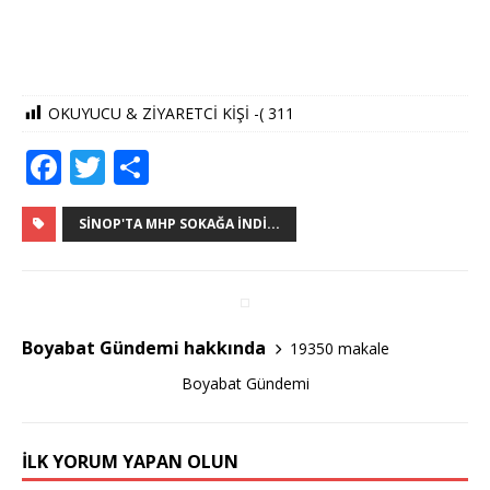
OKUYUCU & ZİYARETCİ KİŞİ -(
311
F
T
S
a
w
h
c
it
ar
SINOP'TA MHP SOKAĞA İNDI...
e
te
e
b
r
o
Boyabat Gündemi hakkında
19350 makale
o
Boyabat Gündemi
k
İLK YORUM YAPAN OLUN