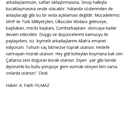
arkadaşlarımızın, safları sıklaştırmasına, Sinop halkıyla
kucaklaşmasına vesile olacaktır. Yukarıda sözlerimden de
anlaşılacağı gibi bu bir veda açıklaması değildir. Mücadelemiz
MHP ile Türk Milliyetçileri, Ülkücüler iktidara gelinceye,
başbakan, meclis başkanı, Cumhurbaşkanı oluncaya kadar
devam edecektir. Duygu ve düşüncelerimi kamuoyu ile
paylaşırken, siz kıymetli arkadaşlarımı Allah’a emanet
ediyorum. Tohum saç bitmezse toprak utansın. Hedefe
varmayan mızrak utansın. Hey gidi küheylan koşmana bak sen.
Çatlarsa seni doğuran kısrak utansın. Diyen şair gibi bende
diyorumki bu kutlu yürüyüşe gem vurmak isteyen kim varsa
onlarda utansın.” Dedi.
Haber: A. Fatih YILMAZ