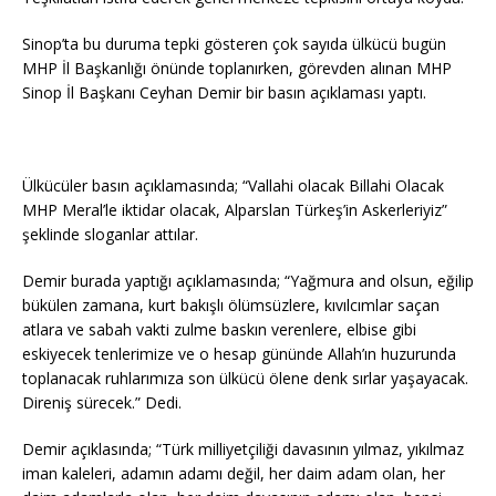
Sinop’ta bu duruma tepki gösteren çok sayıda ülkücü bugün
MHP İl Başkanlığı önünde toplanırken, görevden alınan MHP
Sinop İl Başkanı Ceyhan Demir bir basın açıklaması yaptı.
Ülkücüler basın açıklamasında; “Vallahi olacak Billahi Olacak
MHP Meral’le iktidar olacak, Alparslan Türkeş’in Askerleriyiz”
şeklinde sloganlar attılar.
Demir burada yaptığı açıklamasında; “Yağmura and olsun, eğilip
bükülen zamana, kurt bakışlı ölümsüzlere, kıvılcımlar saçan
atlara ve sabah vakti zulme baskın verenlere, elbise gibi
eskiyecek tenlerimize ve o hesap gününde Allah’ın huzurunda
toplanacak ruhlarımıza son ülkücü ölene denk sırlar yaşayacak.
Direniş sürecek.” Dedi.
Demir açıklasında; “Türk milliyetçiliği davasının yılmaz, yıkılmaz
iman kaleleri, adamın adamı değil, her daim adam olan, her