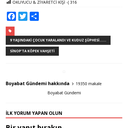
OKUYUCU & ZİYARETCİ KİŞİ -(
316
F
T
S
a
w
h
c
it
ar
e
te
e
9 YAŞINDAKI ÇOCUK YARALANDI VE KUDUZ ŞÜPHESI......
b
r
SINOP'TA KÖPEK VAHŞETI
o
o
k
Boyabat Gündemi hakkında
19350 makale
Boyabat Gündemi
İLK YORUM YAPAN OLUN
Bir yanıt bırakın