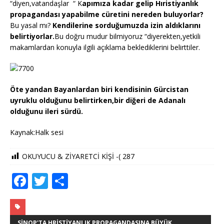
“diyen,vatandaşlar “ K
apımıza kadar gelip Hıristiyanlık
propagandası yapabilme cüretini nereden buluyorlar?
Bu yasal mı?
Kendilerine sorduğumuzda izin aldıklarını
belirtiyorlar.
Bu doğru mudur bilmiyoruz “diyerekten,yetkili
makamlardan konuyla ilgili açıklama beklediklerini belirttiler.
Öte yandan Bayanlardan biri kendisinin Gürcistan
uyruklu olduğunu belirtirken,bir diğeri de Adanalı
olduğunu ileri sürdü.
Kaynak:Halk sesi
OKUYUCU & ZİYARETCİ KİŞİ -(
287
F
T
S
a
w
h
c
it
ar
SINOP'TA HRISTIYANLIK PROPAGANDASINA BÜYÜK