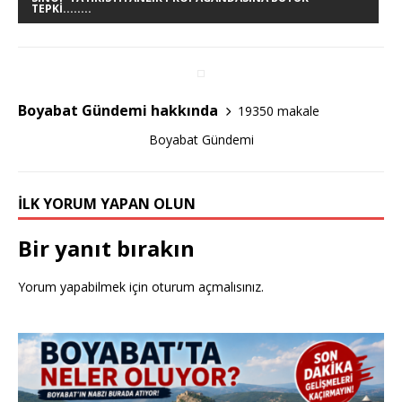
e
te
e
TEPKI........
b
r
o
o
Boyabat Gündemi hakkında
19350 makale
k
Boyabat Gündemi
İLK YORUM YAPAN OLUN
Bir yanıt bırakın
Yorum yapabilmek için
oturum açmalısınız
.