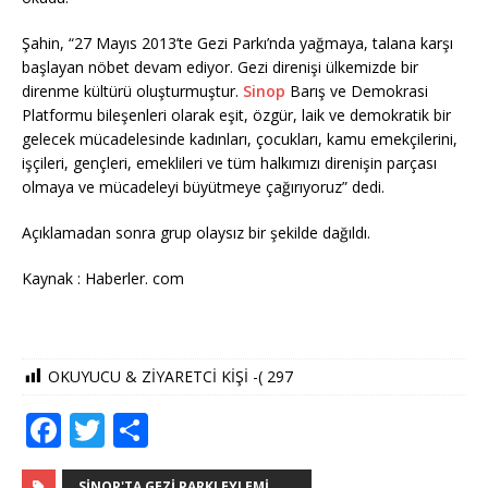
Şahin, “27 Mayıs 2013’te Gezi Parkı’nda yağmaya, talana karşı
başlayan nöbet devam ediyor. Gezi direnişi ülkemizde bir
direnme kültürü oluşturmuştur.
Sinop
Barış ve Demokrasi
Platformu bileşenleri olarak eşit, özgür, laik ve demokratik bir
gelecek mücadelesinde kadınları, çocukları, kamu emekçilerini,
işçileri, gençleri, emeklileri ve tüm halkımızı direnişin parçası
olmaya ve mücadeleyi büyütmeye çağırıyoruz” dedi.
Açıklamadan sonra grup olaysız bir şekilde dağıldı.
Kaynak : Haberler. com
OKUYUCU & ZİYARETCİ KİŞİ -(
297
F
T
S
a
w
h
SINOP'TA GEZI PARKI EYLEMI......