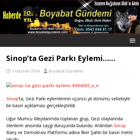
Sinop’ta Gezi Parkı Eylemi……
3 Haziran 2016
Boyabat Gündemi
Sinop
‘ta, Gezi Parkı eylemlerinin üçüncü yıl dönümü sebebiyle
bir basın açıklaması gerçekleştirildi.
Uğur Mumcu Meydanı’nda toplanan grup, Gezi olaylarında
ölenlerin anısında saygı duruşunda bulundu. Ardından
Sinop
Barış ve Demokrasi Platformu adına İlker Şahin bir basın metni
okudu.