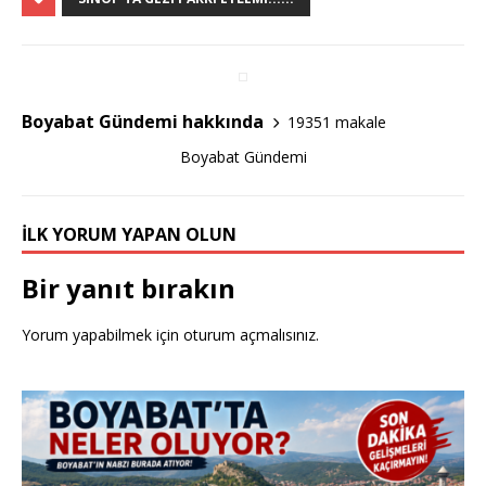
c
it
ar
e
te
e
b
r
o
Boyabat Gündemi hakkında
19351 makale
o
Boyabat Gündemi
k
İLK YORUM YAPAN OLUN
Bir yanıt bırakın
Yorum yapabilmek için
oturum açmalısınız
.