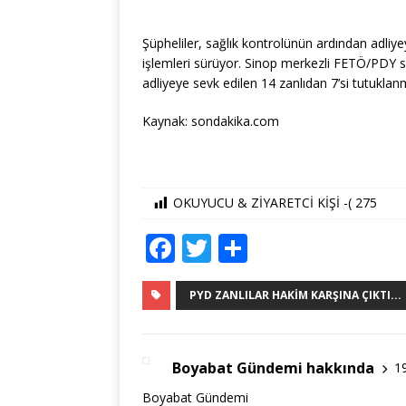
Şüpheliler, sağlık kontrolünün ardından adliye
işlemleri sürüyor. Sinop merkezli FETÖ/PDY 
adliyeye sevk edilen 14 zanlıdan 7’si tutuklanmı
Kaynak: sondakika.com
OKUYUCU & ZİYARETCİ KİŞİ -(
275
F
T
S
a
w
h
c
it
ar
PYD ZANLILAR HAKIM KARŞINA ÇIKTI...
e
te
e
b
r
Boyabat Gündemi hakkında
1
o
Boyabat Gündemi