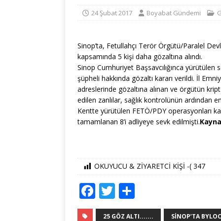
24 Şubat 2017
Boyabat Gündemi
G
Sinop’ta, Fetullahçı Terör Örgütü/Paralel De
kapsamında 5 kişi daha gözaltına alındı.
Sinop Cumhuriyet Başsavcılığınca yürütülen 
şüpheli hakkında gözaltı kararı verildi. İl Em
adreslerinde gözaltına alınan ve örgütün krip
edilen zanlılar, sağlık kontrolünün ardından 
Kentte yürütülen FETÖ/PDY operasyonları kap
tamamlanan 8’i adliyeye sevk edilmişti.
Kayna
OKUYUCU & ZİYARETCİ KİŞİ -(
347
F
T
S
a
w
h
25 GÖZ ALTI.......
SINOP’TA BYLO