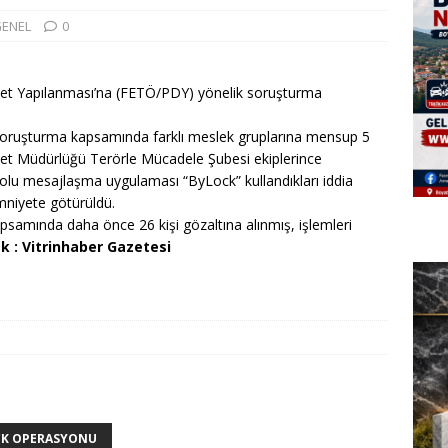
ENEL
0
vlet Yapılanması’na (FETÖ/PDY) yönelik soruşturma
soruşturma kapsamında farklı meslek gruplarına mensup 5
niyet Müdürlüğü Terörle Mücadele Şubesi ekiplerince
tolu mesajlaşma uygulaması “ByLock” kullandıkları iddia
emniyete götürüldü.
samında daha önce 26 kişi gözaltına alınmış, işlemleri
k : Vitrinhaber Gazetesi
CK OPERASYONU