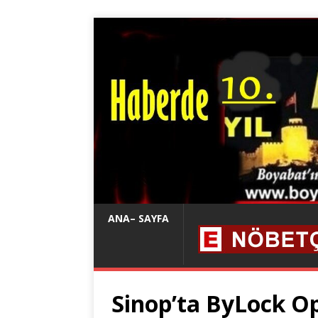
ANA– SAYFA
Sinop’ta ByLock Op