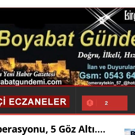
2
erasyonu, 5 Göz Altı….