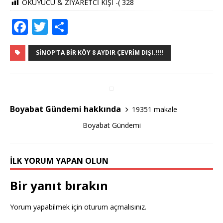
OKUYUCU & ZİYARETCİ KİŞİ -(
328
F
T
S
a
w
h
c
it
ar
SINOP'TA BIR KÖY 8 AYDIR ÇEVRIM DIŞI.!!!!
e
te
e
b
r
o
Boyabat Gündemi hakkında
19351 makale
o
Boyabat Gündemi
k
İLK YORUM YAPAN OLUN
Bir yanıt bırakın
Yorum yapabilmek için
oturum açmalısınız
.