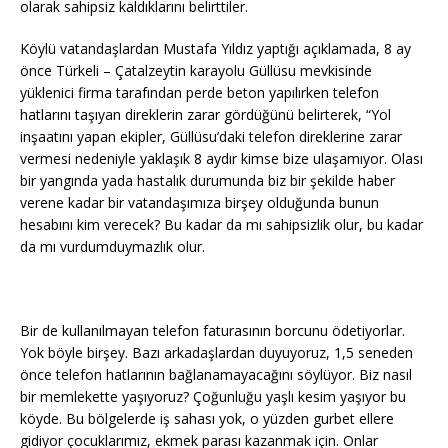
olarak sahipsiz kaldıklarını belirttiler.
Köylü vatandaşlardan Mustafa Yıldız yaptığı açıklamada, 8 ay
önce Türkeli – Çatalzeytin karayolu Güllüsu mevkisinde
yüklenici firma tarafından perde beton yapılırken telefon
hatlarını taşıyan direklerin zarar gördüğünü belirterek, “Yol
inşaatını yapan ekipler, Güllüsu’daki telefon direklerine zarar
vermesi nedeniyle yaklaşık 8 aydır kimse bize ulaşamıyor. Olası
bir yangında yada hastalık durumunda biz bir şekilde haber
verene kadar bir vatandaşımıza birşey olduğunda bunun
hesabını kim verecek? Bu kadar da mı sahipsizlik olur, bu kadar
da mı vurdumduymazlık olur.
Bir de kullanılmayan telefon faturasının borcunu ödetiyorlar.
Yok böyle birşey. Bazı arkadaşlardan duyuyoruz, 1,5 seneden
önce telefon hatlarının bağlanamayacağını söylüyor. Biz nasıl
bir memlekette yaşıyoruz? Çoğunluğu yaşlı kesim yaşıyor bu
köyde. Bu bölgelerde iş sahası yok, o yüzden gurbet ellere
gidiyor çocuklarımız, ekmek parası kazanmak için. Onlar