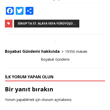
F
T
S
a
w
h
c
it
ar
SINOP'TA 57. ALAYA VEFA YÜRÜYÜŞÜ...
e
te
e
b
r
o
Boyabat Gündemi hakkında
19350 makale
o
Boyabat Gündemi
k
İLK YORUM YAPAN OLUN
Bir yanıt bırakın
Yorum yapabilmek için
oturum açmalısınız
.