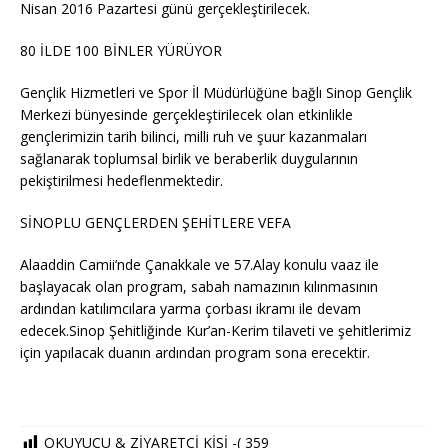
Nisan 2016 Pazartesi günü gerçekleştirilecek.
80 İLDE 100 BİNLER YÜRÜYOR
Gençlik Hizmetleri ve Spor İl Müdürlüğüne bağlı Sinop Gençlik
Merkezi bünyesinde gerçekleştirilecek olan etkinlikle
gençlerimizin tarih bilinci, milli ruh ve şuur kazanmaları
sağlanarak toplumsal birlik ve beraberlik duygularının
pekiştirilmesi hedeflenmektedir.
SİNOPLU GENÇLERDEN ŞEHİTLERE VEFA
Alaaddin Camii’nde Çanakkale ve 57.Alay konulu vaaz ile
başlayacak olan program, sabah namazının kılınmasının
ardından katılımcılara yarma çorbası ikramı ile devam
edecek.Sinop Şehitliğinde Kur’an-Kerim tilaveti ve şehitlerimiz
için yapılacak duanın ardından program sona erecektir.
OKUYUCU & ZİYARETCİ KİŞİ -(
359