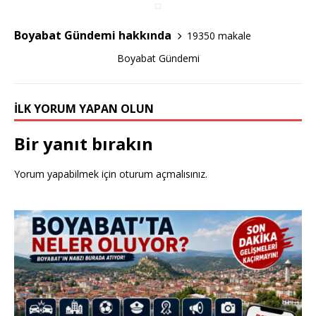
o
o
Boyabat Gündemi hakkında
19350 makale
k
Boyabat Gündemi
İLK YORUM YAPAN OLUN
Bir yanıt bırakın
Yorum yapabilmek için
oturum açmalısınız
.