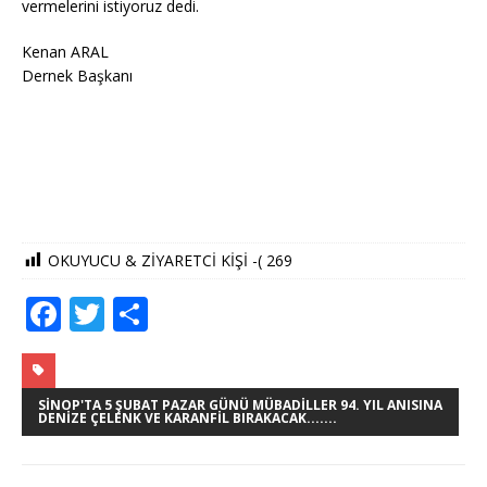
vermelerini istiyoruz dedi.
Kenan ARAL
Dernek Başkanı
OKUYUCU & ZİYARETCİ KİŞİ -(
269
F
T
S
a
w
h
c
it
ar
e
te
e
SINOP'TA 5 ŞUBAT PAZAR GÜNÜ MÜBADILLER 94. YIL ANISINA
DENIZE ÇELENK VE KARANFIL BIRAKACAK.......
b
r