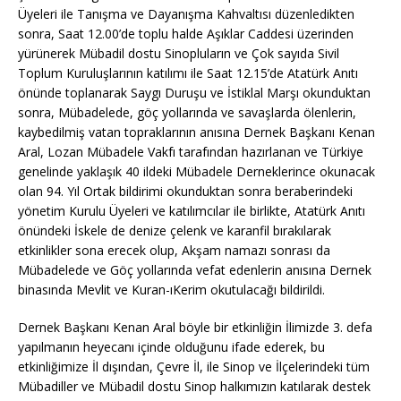
Üyeleri ile Tanışma ve Dayanışma Kahvaltısı düzenledikten
sonra, Saat 12.00’de toplu halde Aşıklar Caddesi üzerinden
yürünerek Mübadil dostu Sinopluların ve Çok sayıda Sivil
Toplum
Kuruluşlarının katılımı ile Saat 12.15’de Atatürk Anıtı
önünde toplanarak Saygı Duruşu ve İstiklal Marşı okunduktan
sonra, Mübadelede, göç yollarında ve savaşlarda ölenlerin,
kaybedilmiş vatan topraklarının anısına Dernek Başkanı Kenan
Aral, Lozan Mübadele Vakfı tarafından hazırlanan ve Türkiye
genelinde yaklaşık 40 ildeki Mübadele Derneklerince okunacak
olan 94. Yıl Ortak bildirimi okunduktan sonra beraberindeki
yönetim Kurulu Üyeleri ve katılımcılar ile birlikte, Atatürk Anıtı
önündeki İskele de denize çelenk ve karanfil bırakılarak
etkinlikler sona erecek olup, Akşam namazı sonrası da
Mübadelede ve Göç yollarında vefat edenlerin anısına Dernek
binasında Mevlit ve Kuran-ıKerim okutulacağı bildirildi.
Dernek Başkanı Kenan Aral böyle bir etkinliğin İlimizde 3. defa
yapılmanın heyecanı içinde olduğunu ifade ederek, bu
etkinliğimize İl dışından, Çevre İl, ile Sinop ve İlçelerindeki tüm
Mübadiller ve Mübadil dostu Sinop halkımızın katılarak destek