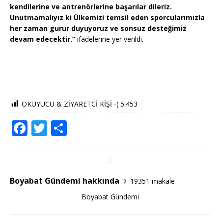
kendilerine ve antrenörlerine başarılar dileriz.
Unutmamalıyız ki Ülkemizi temsil eden sporcularımızla
her zaman gurur duyuyoruz ve sonsuz desteğimiz
devam edecektir.”
ifadelerine yer verildi.
OKUYUCU & ZİYARETCİ KİŞİ -(
5.453
F
T
S
a
w
h
c
it
ar
e
te
e
Boyabat Gündemi hakkında
19351 makale
b
r
Boyabat Gündemi
o