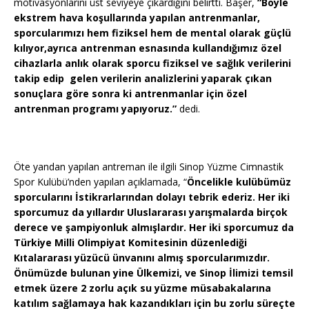
motivasyonlarını üst seviyeye çıkardığını belirtti. Başer,
“Böyle
ekstrem hava koşullarında yapılan antrenmanlar,
sporcularımızı hem fiziksel hem de mental olarak güçlü
kılıyor,ayrıca antrenman esnasında kullandığımız özel
cihazlarla anlık olarak sporcu fiziksel ve sağlık verilerini
takip edip gelen verilerin analizlerini yaparak çıkan
sonuçlara göre sonra ki antrenmanlar için özel
antrenman programı yapıyoruz.”
dedi.
Öte yandan yapılan antreman ile ilgili Sinop Yüzme Cimnastik
Spor Kulübü’nden yapılan açıklamada, “
Öncelikle kulübümüz
sporcularını İstikrarlarından dolayı tebrik ederiz. Her iki
sporcumuz da yıllardır Uluslararası yarışmalarda birçok
derece ve şampiyonluk almışlardır. Her iki sporcumuz da
Türkiye Milli Olimpiyat Komitesinin düzenlediği
Kıtalararası yüzücü ünvanını almış sporcularımızdır.
Önümüzde bulunan yine Ülkemizi, ve Sinop İlimizi temsil
etmek üzere 2 zorlu açık su yüzme müsabakalarına
katılım sağlamaya hak kazandıkları için bu zorlu süreçte