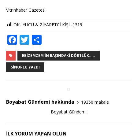
Vitrinhaber Gazetesi
OKUYUCU & ZİYARETCİ KİŞİ -(
319
F
T
S
a
w
h
c
it
ar
EBIZEMZEM’IN BAŞINDAKI DÖRTLÜK.....
e
te
e
SINOPLU YAZDI
b
r
o
o
Boyabat Gündemi hakkında
19350 makale
k
Boyabat Gündemi
İLK YORUM YAPAN OLUN