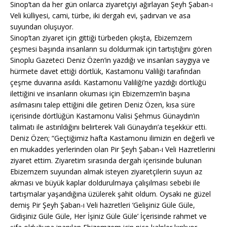
Sinop’tan da her gün onlarca ziyaretçiyi ağırlayan Şeyh Şaban-ı
Veli külliyesi, cami, türbe, iki dergah evi, şadırvan ve asa
suyundan oluşuyor.
Sinop’tan ziyaret için gittiği türbeden çıkışta, Ebizemzem
çeşmesi başında insanların su doldurmak için tartıştığını gören
Sinoplu Gazeteci Deniz Özen’in yazdığı ve insanları saygıya ve
hürmete davet ettiği dörtlük, Kastamonu Valiliği tarafından
çeşme duvarına asıldı. Kastamonu Valiliği’ne yazdığı dörtlüğü
ilettiğini ve insanların okuması için Ebizemzem’in başına
asılmasını talep ettiğini dile getiren Deniz Özen, kısa süre
içerisinde dörtlüğün Kastamonu Valisi Şehmus Günaydın’ın
talimatı ile astırıldığını belirterek Vali Günaydın’a teşekkür etti.
Deniz Özen; “Geçtiğimiz hafta Kastamonu ilimizin en değerli ve
en mukaddes yerlerinden olan Pir Şeyh Şaban-ı Veli Hazretlerini
ziyaret ettim. Ziyaretim sırasında dergah içerisinde bulunan
Ebizemzem suyundan almak isteyen ziyaretçilerin suyun az
akması ve büyük kaplar doldurulmaya çalışılması sebebi ile
tartışmalar yaşandığına üzülerek şahit oldum. Oysaki ne güzel
demiş Pir Şeyh Şaban-ı Veli hazretleri ‘Gelişiniz Güle Güle,
Gidişiniz Güle Güle, Her İşiniz Güle Güle’ İçerisinde rahmet ve