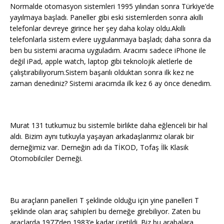
Normalde otomasyon sistemleri 1995 yılından sonra Türkiye’de
yayılmaya başladı. Paneller gibi eski sistemlerden sonra akıllı
telefonlar devreye girince her şey daha kolay oldu.Akıllı
telefonlarla sistem evlere uygulanmaya başladı; daha sonra da
ben bu sistemi aracıma uyguladım. Aracımı sadece iPhone ile
değil iPad, apple watch, laptop gibi teknolojik aletlerle de
çalıştırabiliyorum.Sistem başarılı olduktan sonra ilk kez ne
zaman denediniz? Sistemi aracımda ilk kez 6 ay önce denedim.
Murat 131 tutkumuz bu sistemle birlikte daha eğlenceli bir hal
aldı. Bizim aynı tutkuyla yaşayan arkadaşlarımız olarak bir
derneğimiz var. Derneğin adı da TİKOD, Tofaş İlk Klasik
Otomobilciler Derneği.
Bu araçların panelleri T şeklinde olduğu için yine panelleri T
şeklinde olan araç sahipleri bu derneğe girebiliyor. Zaten bu
araçlarda 1977’den 1983’e kadar üretildi. Biz bu arabalara