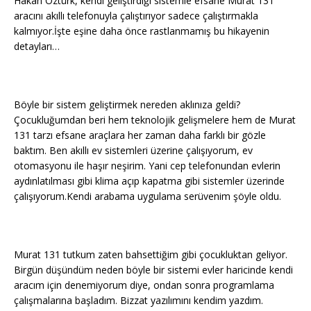
Hakan Öztürk, kendi geliştirdiği sistemle efsane Murat 131
aracını akıllı telefonuyla çalıştırıyor sadece çalıştırmakla
kalmıyor.İşte eşine daha önce rastlanmamış bu hikayenin
detayları…
Böyle bir sistem geliştirmek nereden aklınıza geldi?
Çocukluğumdan beri hem teknolojik gelişmelere hem de Murat
131 tarzı efsane araçlara her zaman daha farklı bir gözle
baktım. Ben akıllı ev sistemleri üzerine çalışıyorum, ev
otomasyonu ile haşır neşirim. Yani cep telefonundan evlerin
aydınlatılması gibi klima açıp kapatma gibi sistemler üzerinde
çalışıyorum.Kendi arabama uygulama serüvenim şöyle oldu.
Murat 131 tutkum zaten bahsettiğim gibi çocukluktan geliyor.
Birgün düşündüm neden böyle bir sistemi evler haricinde kendi
aracım için denemiyorum diye, ondan sonra programlama
çalışmalarına başladım. Bizzat yazılımını kendim yazdım.