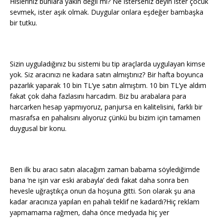
Hisleriniz bunlara yakın değil mi? Ne isterseniz deyin ister çocuk
sevmek, ister aşık olmak. Duygular onlara eşdeğer bambaşka
bir tutku.
Sizin uyguladığınız bu sistemi bu tip araçlarda uygulayan kimse
yok. Siz aracınızı ne kadara satın almıştınız? Bir hafta boyunca
pazarlık yaparak 10 bin TL’ye satın almıştım. 10 bin TL’ye aldım
fakat çok daha fazlasını harcadım. Biz bu arabalara para
harcarken hesap yapmıyoruz, panjursa en kalitelisini, farklı bir
masrafsa en pahalısını alıyoruz çünkü bu bizim için tamamen
duygusal bir konu.
Ben ilk bu aracı satın alacağım zaman babama söylediğimde
bana ‘ne işin var eski arabayla’ dedi fakat daha sonra ben
hevesle uğraştıkça onun da hoşuna gitti. Son olarak şu ana
kadar aracınıza yapılan en pahalı teklif ne kadardı?Hiç reklam
yapmamama rağmen, daha önce medyada hiç yer