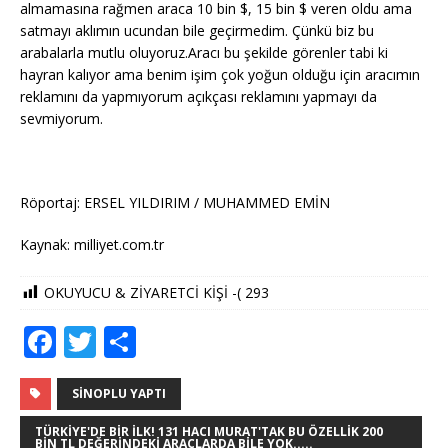
almamasına rağmen araca 10 bin $, 15 bin $ veren oldu ama
satmayı aklımın ucundan bile geçirmedim. Çünkü biz bu
arabalarla mutlu oluyoruz.Aracı bu şekilde görenler tabi ki
hayran kalıyor ama benim işim çok yoğun olduğu için aracımın
reklamını da yapmıyorum açıkçası reklamını yapmayı da
sevmiyorum.
Röportaj: ERSEL YILDIRIM / MUHAMMED EMİN
Kaynak: milliyet.com.tr
OKUYUCU & ZİYARETCİ KİŞİ -(
293
F
T
S
a
w
h
c
it
ar
SINOPLU YAPTI
e
te
e
TÜRKIYE'DE BIR ILK! 131 HACI MURAT'TAK BU ÖZELLIK 200
BIN TL DEĞERINDEKI ARAÇLARDA BILE YOK.....