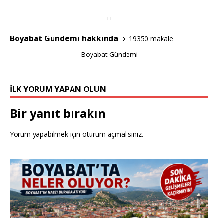
e
te
e
b
r
o
Boyabat Gündemi hakkında
19350 makale
o
Boyabat Gündemi
k
İLK YORUM YAPAN OLUN
Bir yanıt bırakın
Yorum yapabilmek için
oturum açmalısınız
.