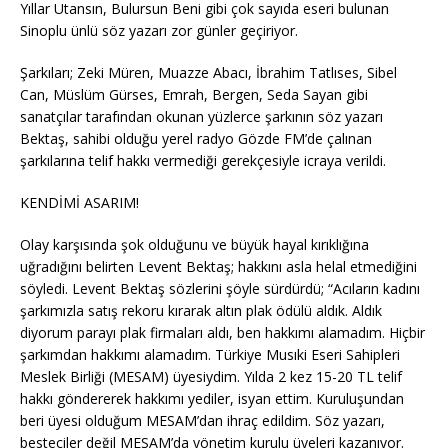
Yıllar Utansın, Bulursun Beni gibi çok sayıda eseri bulunan
Sinoplu ünlü söz yazarı zor günler geçiriyor.
Şarkıları; Zeki Müren, Muazze Abacı, İbrahim Tatlıses, Sibel
Can, Müslüm Gürses, Emrah, Bergen, Seda Sayan gibi
sanatçılar tarafından okunan yüzlerce şarkının söz yazarı
Bektaş, sahibi olduğu yerel radyo Gözde FM’de çalınan
şarkılarına telif hakkı vermediği gerekçesiyle icraya verildi.
KENDİMİ ASARIM!
Olay karşısında şok olduğunu ve büyük hayal kırıklığına
uğradığını belirten Levent Bektaş; hakkını asla helal etmediğini
söyledi. Levent Bektaş sözlerini şöyle sürdürdü; “Acıların kadını
şarkımızla satış rekoru kırarak altın plak ödülü aldık. Aldık
diyorum parayı plak firmaları aldı, ben hakkımı alamadım. Hiçbir
şarkımdan hakkımı alamadım. Türkiye Musıki Eseri Sahipleri
Meslek Birliği (MESAM) üyesiydim. Yılda 2 kez 15-20 TL telif
hakkı göndererek hakkımı yediler, isyan ettim. Kuruluşundan
beri üyesi olduğum MESAM’dan ihraç edildim. Söz yazarı,
besteciler değil MESAM’da yönetim kurulu üyeleri kazanıyor.