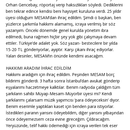
Orhan Gencebay, röportaj verip haksızlıkları söyledi. Dediklerini
ben tekrar edince kendisi beni haysiyet kuruluna verdi. 25 yıldır
üyesi olduğum MESAM’dan ihraç edildim. Şimdi o başkan, ben
yüzlerce şarkımla hakkımı alamamış, icraya verilmiş bir söz
yazarıyım. Önceki dönemde genel kurulda yönetim ibra
edilmedi, buna rağmen hiçbir şey yok gibi çalışmaya devam
ettiler. Türkiye’de adalet yok. Söz yazarı- bestecilere bir yılda
15-20 TL gönderiyorlar, ayıptır. Karşı çıkanı ihraç ediyorlar.
Yalan desinler, MESAM’ın önünde kendimi asacağım.
HAKKIMI ARADIM İHRAC EDİLDİM
Hakkımı aradığım için ihraç edildim. Peşinden MESAM borç
bildirimi gönderdi. 3 hafta sonra İstanbul’dan avukat gönderip
eşyalarımı haczetmeye kalktılar. Benim radyoda çaldığım tüm
şarkıların sahibi Müyap-Mesam-Müyorbir üyesi mi? Kendi
şarkılarımı çalarsam müzik yapımcısı ‘para ödeyeceksin’ diyor.
Benim eserimle yaptıkları kaset için benden para istiyorlar.
İstedikleri paranın yarısını ödeyebildim, diğer yarısını yılbaşından
önce ödeyemezsem ceza evine gireceğim. Çıldıracağım.
Yeryüzünde, telif hakkı ödemediği için icraya verilen tek eser