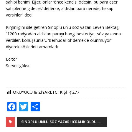
sahibi benim. Eğer; onlar ‘önce kendisi ödesin, bu para eser
sahiplerine gidecek’ derlerse, aldıkları para nerede, hesap
versinler” dedi.
Kırgınlığını dile getiren Sinoplu ünlü söz yazarı Leven Bektaş;
“1200 radyodan aldıkları parayı hangi besteciye, söz yazarına
verdiler, konuşsunlar.. ‘Berhudar ol’ demekle olunmuyor”
diyerek sözlerini tamamladı.
Editör
Servet göksu
OKUYUCU & ZİYARETCİ KİŞİ -(
277
F
T
S
a
w
h
c
it
ar
SINOPLU ÜNLÜ SÖZ YAZARI İCRALIK OLDU.....