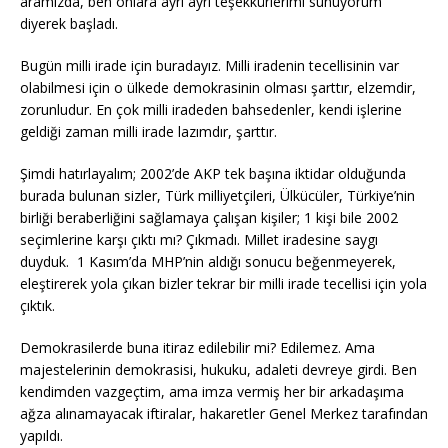
aramızda, ben onlara ayrı ayrı teşekkürlerimi sunuyorum
diyerek başladı.
Bugün milli irade için buradayız. Milli iradenin tecellisinin var
olabilmesi için o ülkede demokrasinin olması şarttır, elzemdir,
zorunludur. En çok milli iradeden bahsedenler, kendi işlerine
geldiği zaman milli irade lazımdır, şarttır.
Şimdi hatırlayalım; 2002’de AKP tek başına iktidar olduğunda
burada bulunan sizler, Türk milliyetçileri, Ülkücüler, Türkiye’nin
birliği beraberliğini sağlamaya çalışan kişiler; 1 kişi bile 2002
seçimlerine karşı çıktı mı? Çıkmadı. Millet iradesine saygı
duyduk. 1 Kasım’da MHP’nin aldığı sonucu beğenmeyerek,
eleştirerek yola çıkan bizler tekrar bir milli irade tecellisi için yola
çıktık.
Demokrasilerde buna itiraz edilebilir mi? Edilemez. Ama
majestelerinin demokrasisi, hukuku, adaleti devreye girdi. Ben
kendimden vazgeçtim, ama imza vermiş her bir arkadaşıma
ağza alınamayacak iftiralar, hakaretler Genel Merkez tarafından
yapıldı.