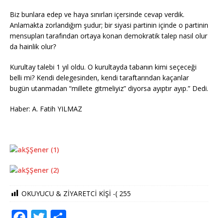
Biz bunlara edep ve haya sınırları içersinde cevap verdik.
Anlamakta zorlandığım şudur; bir siyasi partinin içinde o partinin
mensupları tarafından ortaya konan demokratik talep nasıl olur
da hainlik olur?
Kurultay talebi 1 yıl oldu. O kurultayda tabanın kimi seçeceği
belli mi? Kendi delegesinden, kendi taraftarından kaçanlar
bugün utanmadan “millete gitmeliyiz” diyorsa ayıptır ayıp.” Dedi.
Haber: A. Fatih YILMAZ
OKUYUCU & ZİYARETCİ KİŞİ -(
255
F
T
S