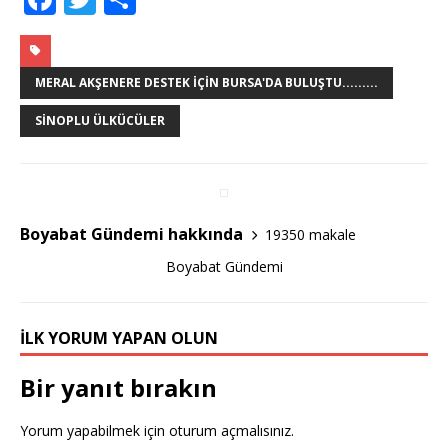
a
w
h
c
it
ar
e
te
e
MERAL AKŞENERE DESTEK İÇIN BURSA'DA BULUŞTU.........
b
r
SINOPLU ÜLKÜCÜLER
o
o
k
Boyabat Gündemi hakkında
19350 makale
Boyabat Gündemi
İLK YORUM YAPAN OLUN
Bir yanıt bırakın
Yorum yapabilmek için
oturum açmalısınız
.