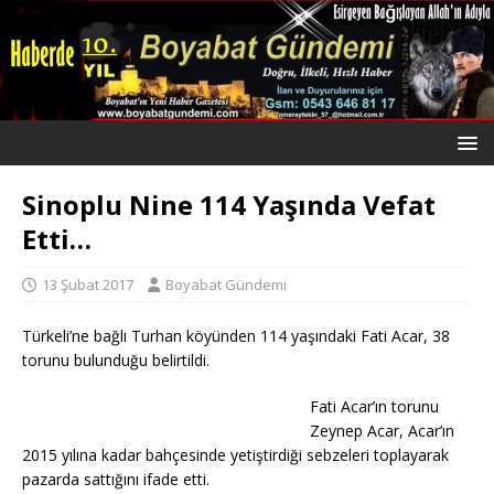
Sinoplu Nine 114 Yaşında Vefat
Etti…
13 Şubat 2017
Boyabat Gündemi
Türkeli’ne bağlı Turhan köyünden 114 yaşındaki Fati Acar, 38
torunu bulunduğu belirtildi.
Fati Acar’ın torunu
Zeynep Acar, Acar’ın
2015 yılına kadar bahçesinde yetiştirdiği sebzeleri toplayarak
pazarda sattığını ifade etti.