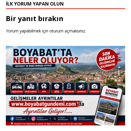
İLK YORUM YAPAN OLUN
Bir yanıt bırakın
Yorum yapabilmek için
oturum açmalısınız
.