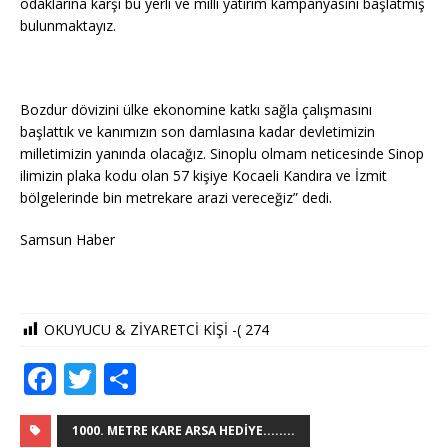
odaklarına karşı bu yerli ve milli yatırım kampanyasını başlatmış
bulunmaktayız.
Bozdur dövizini ülke ekonomine katkı sağla çalışmasını
başlattık ve kanımızın son damlasına kadar devletimizin
milletimizin yanında olacağız. Sinoplu olmam neticesinde Sinop
ilimizin plaka kodu olan 57 kişiye Kocaeli Kandıra ve İzmit
bölgelerinde bin metrekare arazi vereceğiz” dedi.
Samsun Haber
OKUYUCU & ZİYARETCİ KİŞİ -(
274
F
T
S
a
w
h
c
it
ar
1000. METRE KARE ARSA HEDIYE........