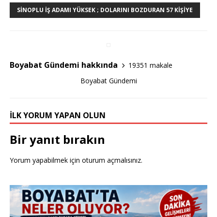
e
te
e
SINOPLU İŞ ADAMI YÜKSEK ; DOLARINI BOZDURAN 57 KIŞIYE
b
r
o
o
Boyabat Gündemi hakkında
19351 makale
k
Boyabat Gündemi
İLK YORUM YAPAN OLUN
Bir yanıt bırakın
Yorum yapabilmek için
oturum açmalısınız
.