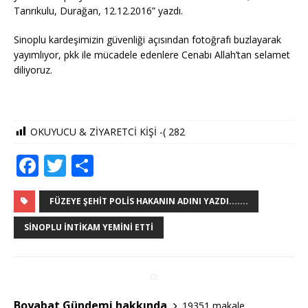
Tanrıkulu, Durağan, 12.12.2016” yazdı.
Sinoplu kardeşimizin güvenliği açısından fotoğrafı buzlayarak
yayımlıyor, pkk ile mücadele edenlere Cenabı Allah’tan selamet
diliyoruz.
OKUYUCU & ZİYARETCİ KİŞİ -(
282
F
T
S
a
w
h
c
it
ar
FÜZEYE ŞEHIT POLIS HAKANIN ADINI YAZDI.......
e
te
e
SINOPLU İNTIKAM YEMINI ETTI
b
r
o
o
Boyabat Gündemi hakkında
19351 makale