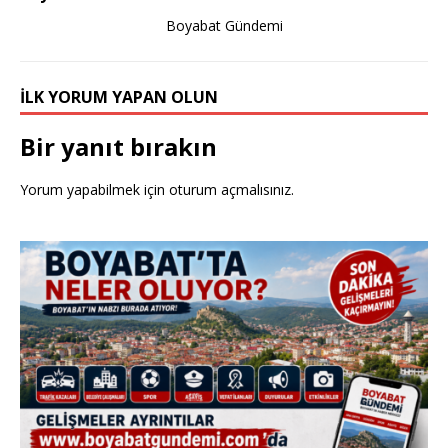
k
Boyabat Gündemi
İLK YORUM YAPAN OLUN
Bir yanıt bırakın
Yorum yapabilmek için
oturum açmalısınız
.