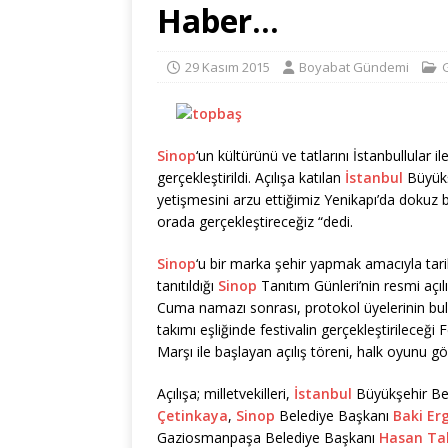
Haber…
29 Kasım 2015
Boyabat Gündemi
Sinop
‘un kültürünü ve tatlarını İstanbullular i
gerçekleştirildi. Açılışa katılan
İstanbul
Büyükş
yetişmesini arzu ettiğimiz Yenikapı’da dokuz bi
orada gerçekleştireceğiz “dedi.
Sinop
‘u bir marka şehir yapmak amacıyla tarihi
tanıtıldığı
Sinop
Tanıtım Günleri’nin resmi açıl
Cuma namazı sonrası, protokol üyelerinin bu
takımı eşliğinde festivalin gerçekleştirileceğ
Marşı ile başlayan açılış töreni, halk oyunu gös
Açılışa; milletvekilleri,
İstanbul
Büyükşehir Be
Çetinkaya
,
Sinop
Belediye Başkanı
Baki Er
Gaziosmanpaşa Belediye Başkanı
Hasan Ta