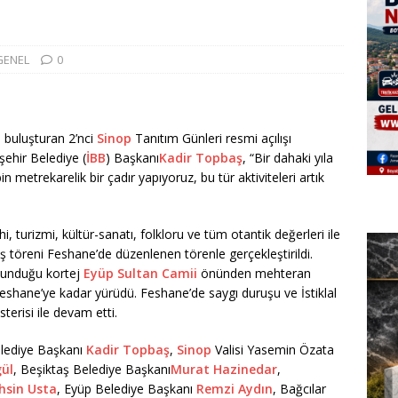
GENEL
0
le buluşturan 2’nci
Sinop
Tanıtım Günleri resmi açılışı
ehir Belediye (
İBB
) Başkanı
Kadir Topbaş
, “Bir dahaki yıla
n metrekarelik bir çadır yapıyoruz, bu tür aktiviteleri artık
, turizmi, kültür-sanatı, folkloru ve tüm otantik değerleri ile
ış töreni Feshane’de düzenlenen törenle gerçekleştirildi.
lunduğu kortej
Eyüp Sultan Camii
önünden mehteran
i Feshane’ye kadar yürüdü. Feshane’de saygı duruşu ve İstiklal
terisi ile devam etti.
lediye Başkanı
Kadir Topbaş
,
Sinop
Valisi Yasemin Özata
gül
, Beşiktaş Belediye Başkanı
Murat Hazinedar
,
hsin Usta
, Eyüp Belediye Başkanı
Remzi Aydın
, Bağcılar