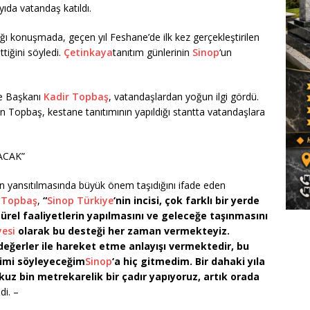
ıda vatandaş katıldı.
ığı konuşmada, geçen yıl Feshane’de ilk kez gerçekleştirilen
ttiğini söyledi.
Çetinkaya
tanıtım günlerinin
Sinop
‘un
e Başkanı
Kadir Topbaş
, vatandaşlardan yoğun ilgi gördü.
ren Topbaş, kestane tanıtımının yapıldığı stantta vatandaşlara
ACAK”
nin yansıtılmasında büyük önem taşıdığını ifade eden
 Topbaş
,
“
Sinop
Türkiye
‘nin incisi, çok farklı bir yerde
türel faaliyetlerin yapılmasını ve geleceğe taşınmasını
yesi
olarak bu desteği her zaman vermekteyiz.
değerler ile hareket etme anlayışı vermektedir, bu
ğimi söyleyeceğim
Sinop
‘a hiç gitmedim. Bir dahaki yıla
kuz bin metrekarelik bir çadır yapıyoruz, artık orada
di. –