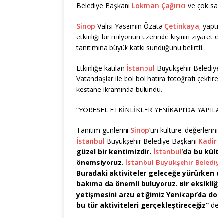
Belediye Başkanı
Lokman Çağırıcı
ve çok say
Sinop
Valisi Yasemin Özata
Çetinkaya
, yapt
etkinliği bir milyonun üzerinde kişinin ziyaret e
tanıtımına büyük katkı sunduğunu belirtti.
Etkinliğe katılan
İstanbul
Büyükşehir Belediy
Vatandaşlar ile bol bol hatıra fotoğrafı çekti
kestane ikramında bulundu.
“YÖRESEL ETKİNLİKLER YENİKAPI’DA YAPIL
Tanıtım günlerini
Sinop
‘un kültürel değerleri
İstanbul
Büyükşehir Belediye Başkanı
Kadir
güzel bir kentimizdir.
İstanbul
‘da bu kül
önemsiyoruz.
İstanbul Büyükşehir Beledi
Buradaki aktiviteler geleceğe yürürken 
bakıma da önemli buluyoruz. Bir eksikli
yetişmesini arzu etiğimiz Yenikapı’da do
bu tür aktiviteleri gerçekleştireceğiz”
de