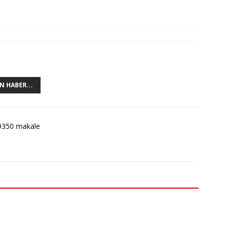
N HABER...
9350 makale