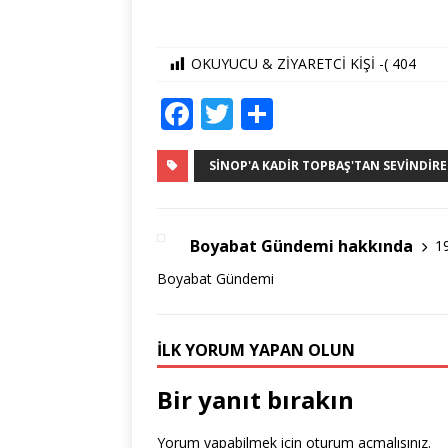
OKUYUCU & ZİYARETCİ KİŞİ -(
404
F
T
S
a
w
h
c
it
ar
SINOP'A KADIR TOPBAŞ'TAN SEVINDIRE
e
te
e
b
r
Boyabat Gündemi hakkında
1
o
Boyabat Gündemi
o
k
İLK YORUM YAPAN OLUN
Bir yanıt bırakın
Yorum yapabilmek için
oturum açmalısınız
.