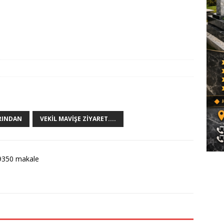
ARINDAN
VEKIL MAVIŞE ZIYARET....
9350 makale