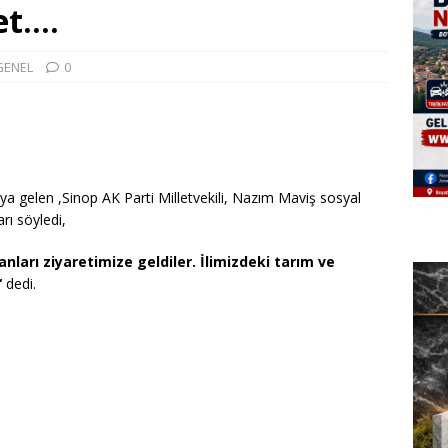
et….
GENEL
0
raya gelen ,Sinop AK Parti Milletvekili, Nazım Maviş sosyal
rı söyledi,
anları ziyaretimize geldiler. İlimizdeki tarım ve
“
dedi.