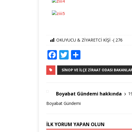
OKUYUCU & ZİYARETCİ KİŞİ -(
276
F
T
S
a
w
h
c
it
ar
SINOP VE İLÇE ZIRAAT ODASI BAKANL
e
te
e
b
r
Boyabat Gündemi hakkında
1
o
Boyabat Gündemi
o
k
İLK YORUM YAPAN OLUN