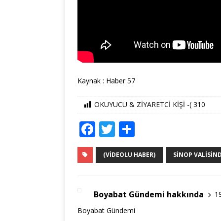
Kaynak : Haber 57
OKUYUCU & ZİYARETCİ KİŞİ -(
310
F
T
S
a
w
h
c
it
ar
(VIDEOLU HABER)
SINOP VALISIN
e
te
e
b
r
Boyabat Gündemi hakkında
1
o
Boyabat Gündemi