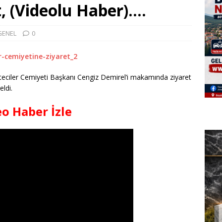
, (Videolu Haber)….
GENEL
0
teciler Cemiyeti Başkanı Cengiz Demirel’i makamında ziyaret
ldi.
o Haber İzle