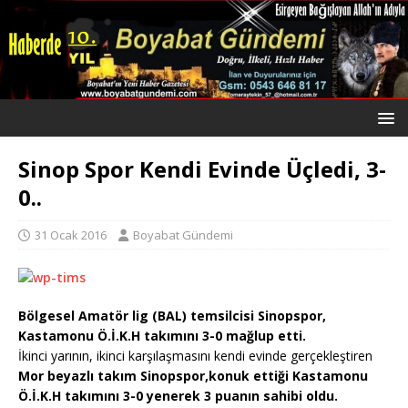
Sinop Spor Kendi Evinde Üçledi, 3-
0..
31 Ocak 2016
Boyabat Gündemi
Bölgesel Amatör lig (BAL) temsilcisi Sinopspor,
Kastamonu Ö.İ.K.H takımını 3-0 mağlup etti.
İkinci yarının, ikinci karşılaşmasını kendi evinde gerçekleştiren
Mor beyazlı takım Sinopspor,konuk ettiği Kastamonu
Ö.İ.K.H takımını 3-0 yenerek 3 puanın sahibi oldu.