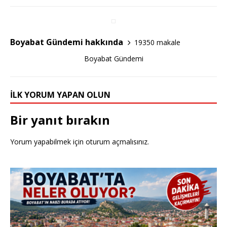
e
te
e
b
r
o
Boyabat Gündemi hakkında
19350 makale
o
Boyabat Gündemi
k
İLK YORUM YAPAN OLUN
Bir yanıt bırakın
Yorum yapabilmek için
oturum açmalısınız
.