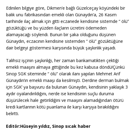
Edinilen bilgiye göre, Dikmen’e bağlı Güzelceçay köyündeki bir
balık unu fabrikasından emekli olan Günaydın’a, 26 Kasım
tarihinde ilaç almak için gitti eczanede kendisine sistemde “ ölü”
gözüktüğü ve bu yüzden ilaçların ücretini ödemeden
alamayacağı söylendi. Bun
un bir şaka olduğunu düşünen
Günaydın, eczacının kendisine sistemden “ ölü” gözüktüğüne
dair belgeyi göstermesi karşısında büyük şaşkınlık yaşadı.
Talihsiz işçinin şaşkınlığı, her zaman bankamatikten çektiği
emekli maaşını almaya gittiğinde bu kez kabusa döndü!Çünkü
Sinop SGK siteminde “ ölü” olarak ilanı yapılan Mehmet Arif
Günaydın’ın emekli maaşı da kesilmişti. Derdine derman bulmak
için SGK’ ya başvuru da bulunan Günaydın, kendisinin yaklaşık 3
aydır oyalandırıldığını, nerde ise kendisinin suçlu duruma
düşürülecek hale getirildiğini ve maaşını alamadığından ötürü
kredi kartlarının kötü puanlama ile karşı karşıya bırakıldığını
belirtti.
Editör:Hüseyin yıldız, Sinop sıcak haber