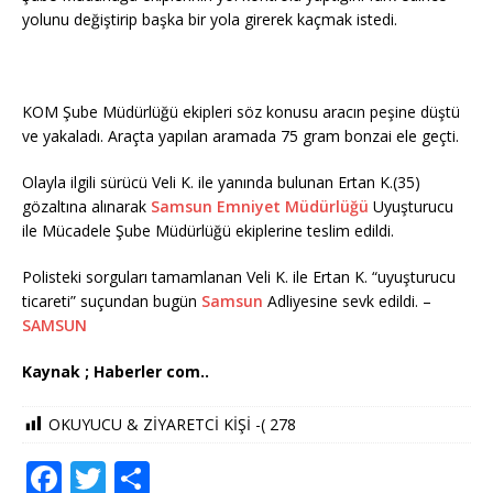
yolunu değiştirip başka bir yola girerek kaçmak istedi.
KOM Şube Müdürlüğü ekipleri söz konusu aracın peşine düştü
ve yakaladı. Araçta yapılan aramada 75 gram bonzai ele geçti.
Olayla ilgili sürücü Veli K. ile yanında bulunan Ertan K.(35)
gözaltına alınarak
Samsun
Emniyet Müdürlüğü
Uyuşturucu
ile Mücadele Şube Müdürlüğü ekiplerine teslim edildi.
Polisteki sorguları tamamlanan Veli K. ile Ertan K. “uyuşturucu
ticareti” suçundan bugün
Samsun
Adliyesine sevk edildi. –
SAMSUN
Kaynak ; Haberler com..
OKUYUCU & ZİYARETCİ KİŞİ -(
278
F
T
S