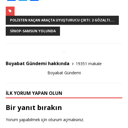
a
w
h
c
it
ar
e
te
e
POLISTEN KAÇAN ARAÇTA UYUŞTURUCU ÇIKTI: 2 GÖZALTI....
b
r
SINOP-SAMSUN YOLUNDA
o
o
k
Boyabat Gündemi hakkında
19351 makale
Boyabat Gündemi
İLK YORUM YAPAN OLUN
Bir yanıt bırakın
Yorum yapabilmek için
oturum açmalısınız
.