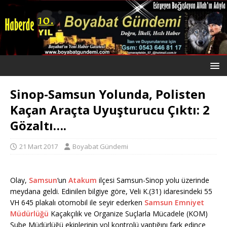
Sinop-Samsun Yolunda, Polisten
Kaçan Araçta Uyuşturucu Çıktı: 2
Gözaltı….
21 Mart 2017
Boyabat Gündemi
Olay,
Samsun
‘un
Atakum
ilçesi Samsun-Sinop yolu üzerinde
meydana geldi. Edinilen bilgiye göre, Veli K.(31) idaresindeki 55
VH 645 plakalı otomobil ile seyir ederken
Samsun
Emniyet
Müdürlüğü
Kaçakçılık ve Organize Suçlarla Mücadele (KOM)
Şube Müdürlüğü ekiplerinin yol kontrolü yaptığını fark edince