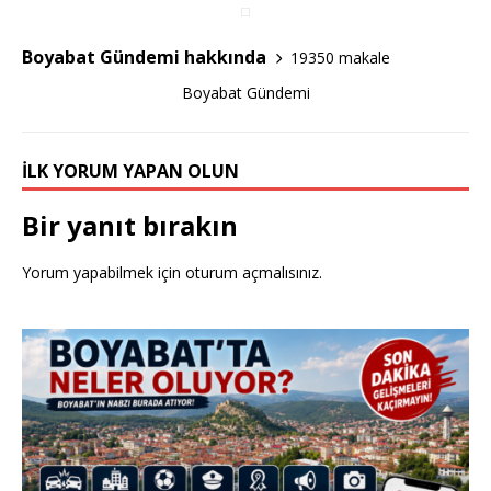
o
o
Boyabat Gündemi hakkında
19350 makale
k
Boyabat Gündemi
İLK YORUM YAPAN OLUN
Bir yanıt bırakın
Yorum yapabilmek için
oturum açmalısınız
.