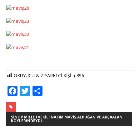
OKUYUCU & ZİYARETCİ KİŞİ -(
396
F
T
S
a
w
h
c
it
ar
e
te
e
SINOP MILLETVEKILI NAZIM MAVIŞ ALPUĞAN VE AKÇAALAN
KÖYLERINDEYDI....
b
r