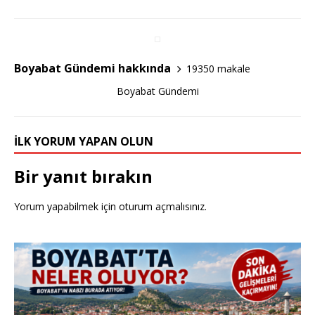
e
te
e
b
r
o
Boyabat Gündemi hakkında
19350 makale
o
Boyabat Gündemi
k
İLK YORUM YAPAN OLUN
Bir yanıt bırakın
Yorum yapabilmek için
oturum açmalısınız
.