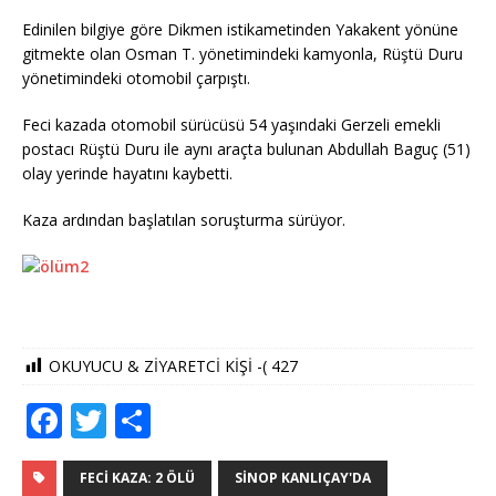
Edinilen bilgiye göre Dikmen istikametinden Yakakent yönüne
gitmekte olan Osman T. yönetimindeki kamyonla, Rüştü Duru
yönetimindeki otomobil çarpıştı.
Feci kazada otomobil sürücüsü 54 yaşındaki Gerzeli emekli
postacı Rüştü Duru ile aynı araçta bulunan Abdullah Baguç (51)
olay yerinde hayatını kaybetti.
Kaza ardından başlatılan soruşturma sürüyor.
OKUYUCU & ZİYARETCİ KİŞİ -(
427
F
T
S
a
w
h
c
it
ar
FECI KAZA: 2 ÖLÜ
SINOP KANLIÇAY'DA