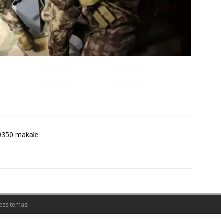
9350 makale
ess teması