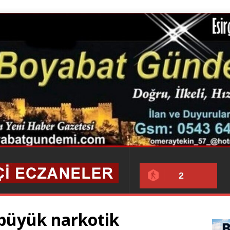
2
e büyük narkotik