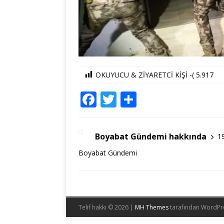
OKUYUCU & ZİYARETCİ KİŞİ -(
5.917
F
T
S
a
w
h
c
it
ar
Boyabat Gündemi hakkında
1
e
te
e
Boyabat Gündemi
b
r
o
o
k
Telif hakkı © 2026 |
MH Themes
tarafından WordPr