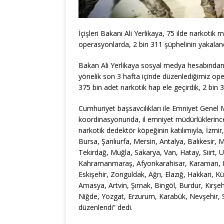
İçişleri Bakanı Ali Yerlikaya, 75 ilde narkotik
operasyonlarda, 2 bin 311 şüphelinin yakalandı
Bakan Ali Yerlikaya sosyal medya hesabından y
yönelik son 3 hafta içinde düzenlediğimiz op
375 bin adet narkotik hap ele geçirdik, 2 bin 3
Cumhuriyet başsavcılıkları ile Emniyet Genel
koordinasyonunda, il emniyet müdürlüklerince,
narkotik dedektör köpeğinin katılımıyla, İzm
Bursa, Şanlıurfa, Mersin, Antalya, Balıkesir, 
Tekirdağ, Muğla, Sakarya, Van, Hatay, Siirt
Kahramanmaraş, Afyonkarahisar, Karaman, Düzc
Eskişehir, Zonguldak, Ağrı, Elazığ, Hakkari, Kü
Amasya, Artvin, Şırnak, Bingöl, Burdur, Kırşe
Niğde, Yozgat, Erzurum, Karabük, Nevşehir, S
düzenlendi” dedi.