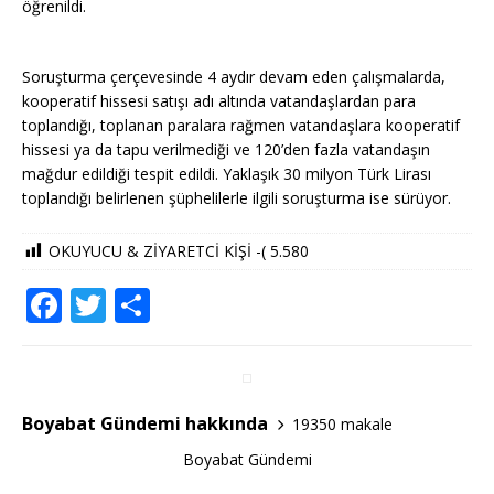
öğrenildi.
Soruşturma çerçevesinde 4 aydır devam eden çalışmalarda,
kooperatif hissesi satışı adı altında vatandaşlardan para
toplandığı, toplanan paralara rağmen vatandaşlara kooperatif
hissesi ya da tapu verilmediği ve 120’den fazla vatandaşın
mağdur edildiği tespit edildi. Yaklaşık 30 milyon Türk Lirası
toplandığı belirlenen şüphelilerle ilgili soruşturma ise sürüyor.
OKUYUCU & ZİYARETCİ KİŞİ -(
5.580
F
T
S
a
w
h
c
it
ar
e
te
e
Boyabat Gündemi hakkında
19350 makale
b
r
Boyabat Gündemi
o