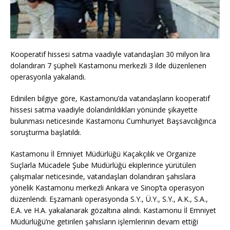
Kooperatif hissesi satma vaadiyle vatandaşları 30 milyon lira
dolandıran 7 şüpheli Kastamonu merkezli 3 ilde düzenlenen
operasyonla yakalandı.
Edinilen bilgiye göre, Kastamonu’da vatandaşların kooperatif
hissesi satma vaadiyle dolandırıldıkları yönünde şikayette
bulunması neticesinde Kastamonu Cumhuriyet Başsavcılığınca
soruşturma başlatıldı.
Kastamonu İl Emniyet Müdürlüğü Kaçakçılık ve Organize
Suçlarla Mücadele Şube Müdürlüğü ekiplerince yürütülen
çalışmalar neticesinde, vatandaşları dolandıran şahıslara
yönelik Kastamonu merkezli Ankara ve Sinop’ta operasyon
düzenlendi. Eşzamanlı operasyonda S.Y., Ü.Y., S.Y., A.K., S.A.,
E.A. ve H.A. yakalanarak gözaltına alındı. Kastamonu İl Emniyet
Müdürlüğü’ne getirilen şahısların işlemlerinin devam ettiği