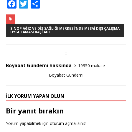
F
T
S
a
w
h
c
it
ar
e
te
e
SINOP AĞIZ VE DIŞ SAĞLIĞI MERKEZI’NDE MESAI DIŞI ÇALIŞMA
UYGULAMASI BAŞLADI.
b
r
o
o
Boyabat Gündemi hakkında
19350 makale
k
Boyabat Gündemi
İLK YORUM YAPAN OLUN
Bir yanıt bırakın
Yorum yapabilmek için
oturum açmalısınız
.