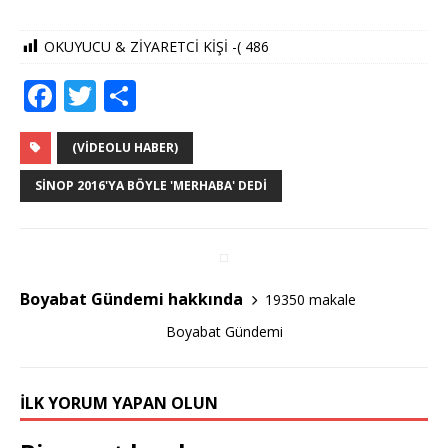
OKUYUCU & ZİYARETCİ KİŞİ -(
486
F
T
S
a
w
h
c
it
ar
(VIDEOLU HABER)
e
te
e
SINOP 2016'YA BÖYLE 'MERHABA' DEDI
b
r
o
o
Boyabat Gündemi hakkında
19350 makale
k
Boyabat Gündemi
İLK YORUM YAPAN OLUN