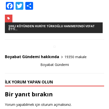
F
T
S
a
w
h
c
it
ar
e
te
e
ŞIHLI KÖYÜNDEN HURIYE TÜRKOĞLU HANIMEFENDI VEFAT
ETTI…
b
r
o
o
Boyabat Gündemi hakkında
19350 makale
k
Boyabat Gündemi
İLK YORUM YAPAN OLUN
Bir yanıt bırakın
Yorum yapabilmek için
oturum açmalısınız
.