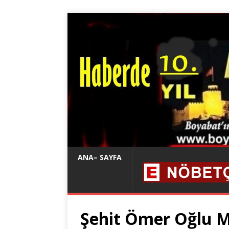
ANA– SAYFA
Şehit Ömer Oğlu M