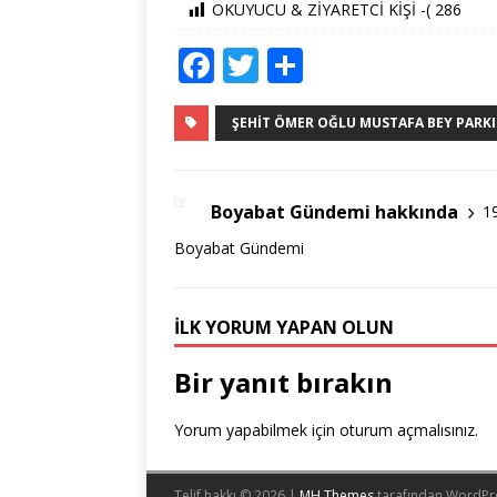
OKUYUCU & ZİYARETCİ KİŞİ -(
286
F
T
S
a
w
h
c
it
ar
ŞEHIT ÖMER OĞLU MUSTAFA BEY PARKI
e
te
e
b
r
Boyabat Gündemi hakkında
1
o
Boyabat Gündemi
o
k
İLK YORUM YAPAN OLUN
Bir yanıt bırakın
Yorum yapabilmek için
oturum açmalısınız
.
Telif hakkı © 2026 |
MH Themes
tarafından WordPr