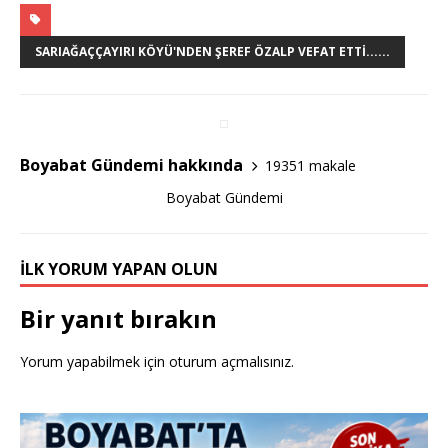
c
it
ar
e
te
e
SARIAĞAÇÇAYIRI KÖYÜ'NDEN ŞEREF ÖZALP VEFAT ETTI......
b
r
o
o
Boyabat Gündemi hakkında
19351 makale
k
Boyabat Gündemi
İLK YORUM YAPAN OLUN
Bir yanıt bırakın
Yorum yapabilmek için
oturum açmalısınız
.