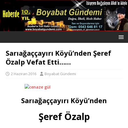
Sarıağaççayırı Köyü’nden Şeref
Özalp Vefat Etti……
2 Haziran 2016
Boyabat Gündemi
Sarıağaççayırı Köyü’nden
Şeref Özalp