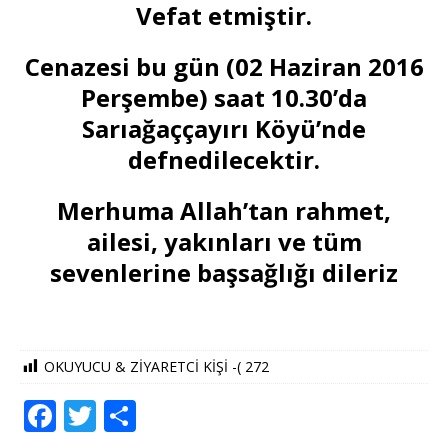
Vefat etmiştir.
Cenazesi bu gün (02 Haziran 2016
Perşembe) saat 10.30’da
Sarıağaççayırı Köyü’nde
defnedilecektir.
Merhuma Allah’tan rahmet,
ailesi, yakınları ve tüm
sevenlerine başsağlığı dileriz
OKUYUCU & ZİYARETCİ KİŞİ -(
272
F
T
S
a
w
h