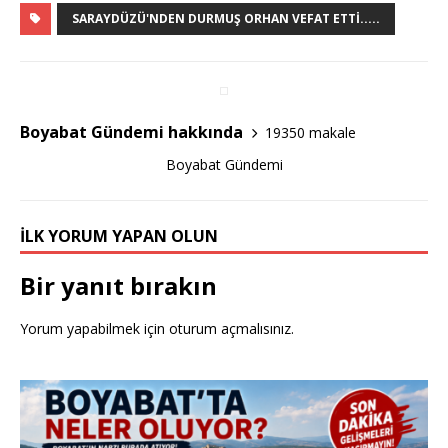
c
it
ar
SARAYDÜZÜ'NDEN DURMUŞ ORHAN VEFAT ETTI.....
e
te
e
b
r
o
Boyabat Gündemi hakkında
19350 makale
o
Boyabat Gündemi
k
İLK YORUM YAPAN OLUN
Bir yanıt bırakın
Yorum yapabilmek için
oturum açmalısınız
.