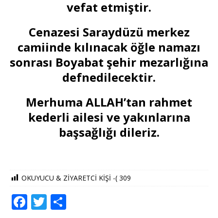
vefat etmiştir.
Cenazesi Saraydüzü merkez
camiinde kılınacak öğle namazı
sonrası Boyabat şehir mezarlığına
defnedilecektir.
Merhuma ALLAH’tan rahmet
kederli ailesi ve yakınlarına
başsağlığı dileriz.
OKUYUCU & ZİYARETCİ KİŞİ -(
309
F
T
S
a
w
h