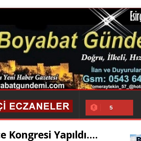
5
e Kongresi Yapıldı….