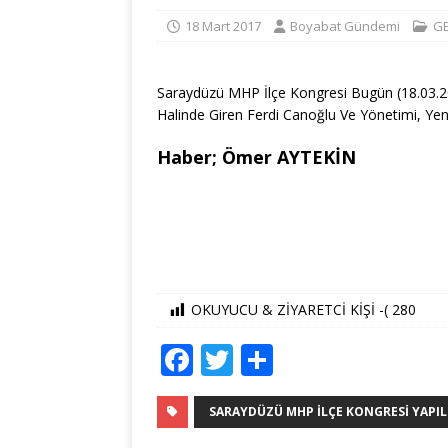
18 Mart 2017
Boyabat Gündemi
G
Saraydüzü MHP İlçe Kongresi Bugün (18.03.201
Halinde Giren Ferdi Canoğlu Ve Yönetimi, Yeni
Haber; Ömer AYTEKİN
OKUYUCU & ZİYARETCİ KİŞİ -(
280
F
T
S
a
w
h
c
it
ar
SARAYDÜZÜ MHP İLÇE KONGRESI YAPILD