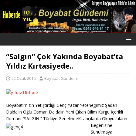
“Salgın” Çok Yakında Boyabat’ta
Yıldız Kırtasiyede..
22 Ocak 2016
Boyabat Gündemi
Boyabatımızın Yetiştirdiği Genç Yazar Yeteneğimiz Şadan
Daldalın Oğlu Osman Daldalın Yeni Çıkan Bilim Kurgu İçerikli
Romanı “SALGIN “ Türkiye Genelinde
Kitapçılarda Okuyucuların
Beğenisine
Sunulmaya