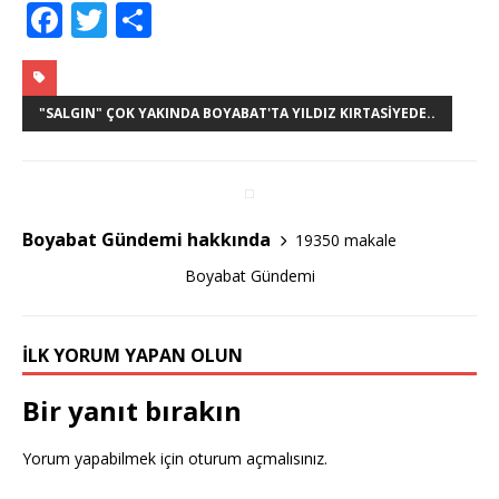
F
T
S
a
w
h
c
it
ar
e
te
e
"SALGIN" ÇOK YAKINDA BOYABAT'TA YILDIZ KIRTASIYEDE..
b
r
o
o
Boyabat Gündemi hakkında
19350 makale
k
Boyabat Gündemi
İLK YORUM YAPAN OLUN
Bir yanıt bırakın
Yorum yapabilmek için
oturum açmalısınız
.